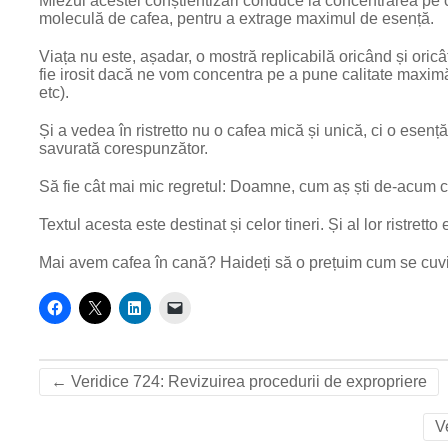
Miezul acestei conștientizări conduce la concentrarea pe ca
moleculă de cafea, pentru a extrage maximul de esență.
Viața nu este, așadar, o mostră replicabilă oricând și oric
fie irosit dacă ne vom concentra pe a pune calitate maximă 
etc).
Și a vedea în ristretto nu o cafea mică și unică, ci o esenț
savurată corespunzător.
Să fie cât mai mic regretul: Doamne, cum aș ști de-acum c
Textul acesta este destinat și celor tineri. Și al lor ristretto
Mai avem cafea în cană? Haideți să o prețuim cum se cuvin
←
Veridice 724: Revizuirea procedurii de expropriere
V