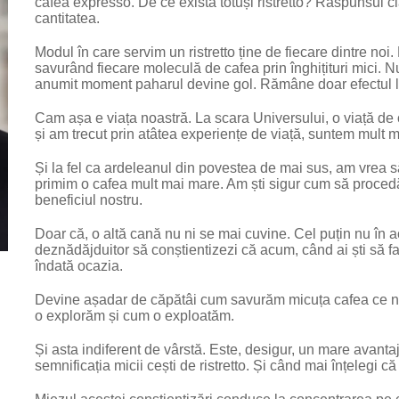
cafea expresso. De ce există totuși ristretto? Răspunsul cl
cantitatea.
Modul în care servim un ristretto ține de fiecare dintre noi. 
savurând fiecare moleculă de cafea prin înghițituri mici. Nu
anumit moment paharul devine gol. Rămâne doar efectul lăsa
Cam așa e viața noastră. La scara Universului, o viață de 
și am trecut prin atâtea experiențe de viață, suntem mult m
Și la fel ca ardeleanul din povestea de mai sus, am vrea s
primim o cafea mult mai mare. Am ști sigur cum să proce
beneficiul nostru.
Doar că, o altă cană nu ni se mai cuvine. Cel puțin nu în
deznădăjduitor să conștientizezi că acum, când ai ști să fa
îndată ocazia.
Devine așadar de căpătâi cum savurăm micuța cafea ce n
o explorăm și cum o exploatăm.
Și asta indiferent de vârstă. Este, desigur, un mare avantaj
semnificația micii cești de ristretto. Și când mai înțelegi că