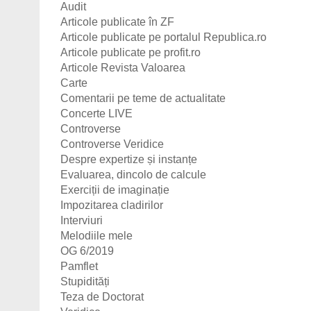
Audit
Articole publicate în ZF
Articole publicate pe portalul Republica.ro
Articole publicate pe profit.ro
Articole Revista Valoarea
Carte
Comentarii pe teme de actualitate
Concerte LIVE
Controverse
Controverse Veridice
Despre expertize și instanțe
Evaluarea, dincolo de calcule
Exerciții de imaginație
Impozitarea cladirilor
Interviuri
Melodiile mele
OG 6/2019
Pamflet
Stupidități
Teza de Doctorat