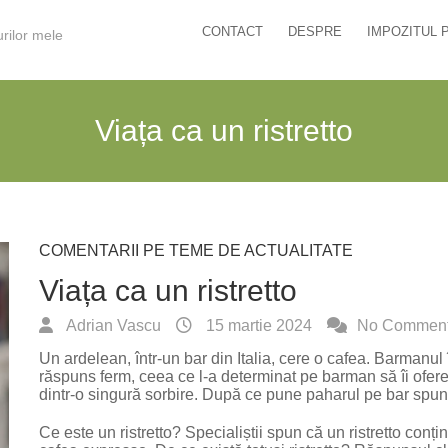
CONTACT
DESPRE
IMPOZITUL 
urilor mele
Viața ca un ristretto
COMENTARII PE TEME DE ACTUALITATE
Viața ca un ristretto
Adrian Vascu
15 martie 2024
No Commen
Un ardelean, într-un bar din Italia, cere o cafea. Barmanul 
răspuns ferm, ceea ce l-a determinat pe barman să îi ofere u
dintr-o singură sorbire. După ce pune paharul pe bar spun
Ce este un ristretto? Specialiștii spun că un ristretto conți