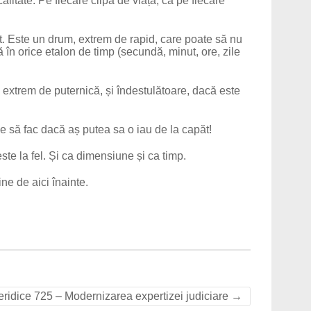
litate. Pe fiecare clipă de viață, ca pe fiecare
ât. Este un drum, extrem de rapid, care poate să nu
în orice etalon de timp (secundă, minut, ore, zile
ă extrem de puternică, și îndestulătoare, dacă este
e să fac dacă aș putea sa o iau de la capăt!
 este la fel. Și ca dimensiune și ca timp.
e de aici înainte.
eridice 725 – Modernizarea expertizei judiciare
→