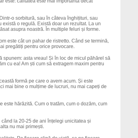
ar este: calitatea este mai importantă decât
Dintr-o sorbitură, sau în câteva înghițituri, sau
 există o regulă. Există doar un rezultat. La un
t asupra noastră. În multiple feluri și forme.
om este cât un pahar de ristretto. Când se termină,
ai pregătiți pentru orice provocare.
ă spunem: asta vreau! Și în loc de micul păhărel să
dăm cu ea! Am ști cum să extragem maxim pentru
 această formă pe care o avem acum. Și este
ci mai bine o mulțime de lucruri, nu mai capeți de
e este hărăzită. Cum o tratăm, cum o dozăm, cum
 când la 20-25 de ani înțelegi unicitatea și
 alta nu mai primești.