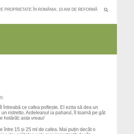
PE PROPRIETATE ÎN ROMÂNIA: 10 ANI DE REFORMĂ
ts
îl întreabă ce cafea poftește. El ezita să dea un
n ristretto. Ardeleanul ia paharul, îl toarnă pe gât
e hotărât:
asta vreau!
ne între 15 și 25 ml de cafea. Mai puțin decât o