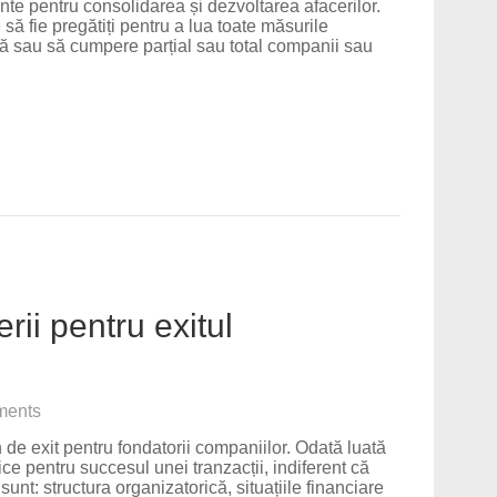
ente pentru consolidarea și dezvoltarea afacerilor.
să fie pregătiți pentru a lua toate măsurile
ă sau să cumpere parțial sau total companii sau
rii pentru exitul
ents
e exit pentru fondatorii companiilor. Odată luată
ce pentru succesul unei tranzacții, indiferent că
unt: structura organizatorică, situațiile financiare