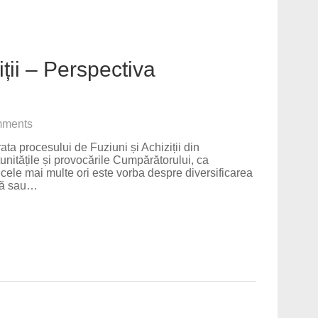
iții – Perspectiva
ments
ta procesului de Fuziuni și Achiziții din
nitățile și provocările Cumpărătorului, ca
e cele mai multe ori este vorba despre diversificarea
ară sau…