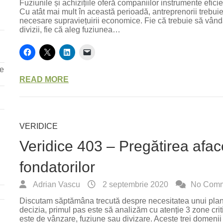
Fuziunile și achizițiile oferă companiilor instrumente efici
Cu atât mai mult în această perioadă, antreprenorii trebuie 
necesare supraviețuirii economice. Fie că trebuie să vând
divizii, fie că aleg fuziunea…
re
READ MORE
VERIDICE
Veridice 403 – Pregătirea aface
fondatorilor
Adrian Vascu
2 septembrie 2020
No Comm
Discutam săptămâna trecută despre necesitatea unui plan d
decizia, primul pas este să analizăm cu atenție 3 zone criti
este de vânzare, fuziune sau divizare. Aceste trei domenii s