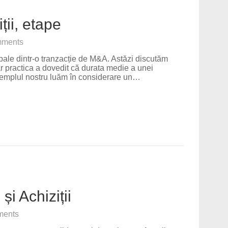
ții, etape
ments
ale dintr-o tranzacție de M&A. Astăzi discutăm
r practica a dovedit că durata medie a unei
 exemplul nostru luăm în considerare un…
i Achiziții
ents