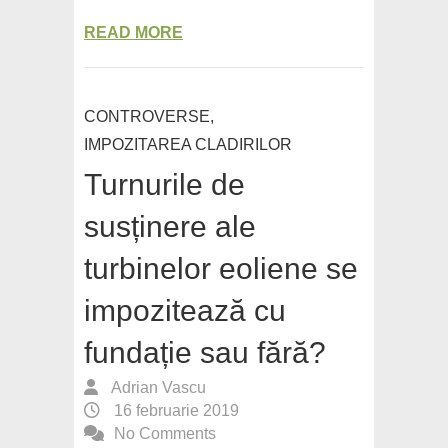
READ MORE
CONTROVERSE
,
IMPOZITAREA CLADIRILOR
Turnurile de
susținere ale
turbinelor eoliene se
impozitează cu
fundație sau fără?
Adrian Vascu
16 februarie 2019
No Comments