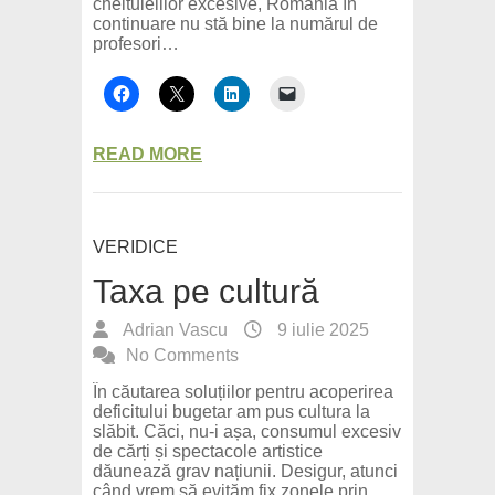
cheltuielilor excesive, România în
continuare nu stă bine la numărul de
profesori…
READ MORE
VERIDICE
Taxa pe cultură
Adrian Vascu
9 iulie 2025
No Comments
În căutarea soluțiilor pentru acoperirea
deficitului bugetar am pus cultura la
slăbit. Căci, nu-i așa, consumul excesiv
de cărți și spectacole artistice
dăunează grav națiunii. Desigur, atunci
când vrem să evităm fix zonele prin