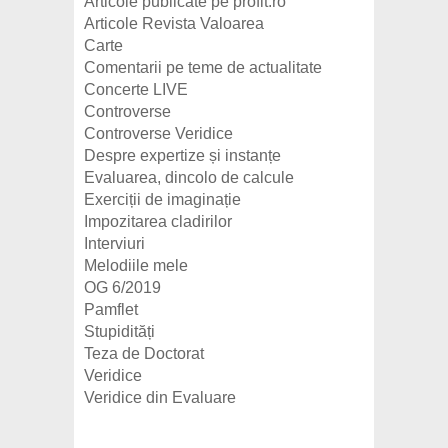
Articole publicate pe profit.ro
Articole Revista Valoarea
Carte
Comentarii pe teme de actualitate
Concerte LIVE
Controverse
Controverse Veridice
Despre expertize și instanțe
Evaluarea, dincolo de calcule
Exerciții de imaginație
Impozitarea cladirilor
Interviuri
Melodiile mele
OG 6/2019
Pamflet
Stupidități
Teza de Doctorat
Veridice
Veridice din Evaluare