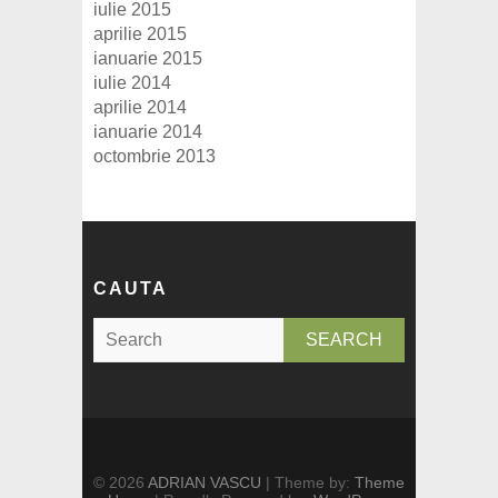
iulie 2015
aprilie 2015
ianuarie 2015
iulie 2014
aprilie 2014
ianuarie 2014
octombrie 2013
CAUTA
S
e
a
r
c
h
© 2026
ADRIAN VASCU
| Theme by:
Theme