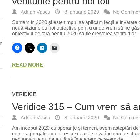
veniturile pentru noi toți
Adrian Vascu
8 ianuarie 2020
No Commen
Suntem în 2020 și este timpul să aplicăm lecțiile învățate 
nouă viziune cu noi obiective pentru unde vrem să ne găse
obiectivul de țară pentru 2020 să fie creșterea veniturilor
re
READ MORE
VERIDICE
Veridice 315 – Cum vrem să ar
Adrian Vascu
8 ianuarie 2020
No Commen
Am început 2020 cu speranțe și temeri, avem așteptări de m
ce ne-a pregătit anul acesta și dacă se va încheia pe plus
necunoscute nu ne ajută să înțelegem ce avem de…