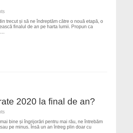
ts
din trecut și să ne îndreptăm către o nouă etapă, o
ască finalul de an pe harta lumii. Propun ca
 –…
ate 2020 la final de an?
ts
ai bine și îngrijorări pentru mai rău, ne întrebăm
 sau pe minus. Însă un an întreg plin doar cu