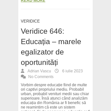
READ MORE
VERIDICE
Veridice 646:
Educația – marele
egalizator de
oportunități
Adrian Vascu
6 iulie 2023
No Comments
Vorbim despre educație fiind de multe
ori captivi propriului mediu. Probabil
urban, probabil venituri medii sau chiar
superioare. Însă atunci când analizăm
educația din România ar fi benefic să
ne reamintim că este un sistem