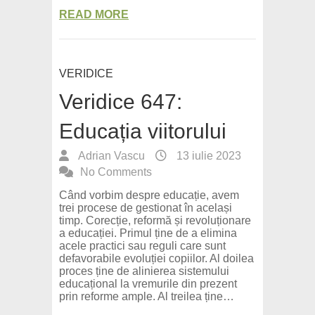
READ MORE
VERIDICE
Veridice 647:
Educația viitorului
Adrian Vascu
13 iulie 2023
No Comments
Când vorbim despre educație, avem
trei procese de gestionat în același
timp. Corecție, reformă și revoluționare
a educației. Primul ține de a elimina
acele practici sau reguli care sunt
defavorabile evoluției copiilor. Al doilea
proces ține de alinierea sistemului
educațional la vremurile din prezent
prin reforme ample. Al treilea ține…