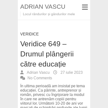
ADRIAN VASCU
Locul rândurilor și gândurilor mele
VERIDICE
Veridice 649 –
Drumul plângerii
către educație
Adrian Vascu
27 iulie 2023
No Comments
În ultima perioadă am insistat pe tema
educației. Ca părinte, antreprenor și
român, privesc cu îngrijorare la modul
în care ne antrenăm copiii pentru
viitorul lor. Următorii 10-20 de ani vor
marcați de schimbări profunde ale lumii