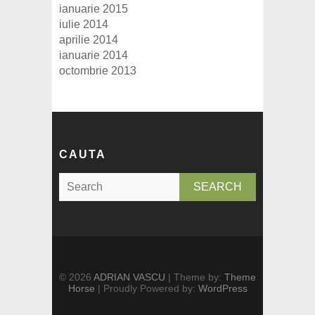
ianuarie 2015
iulie 2014
aprilie 2014
ianuarie 2014
octombrie 2013
CAUTA
S
e
a
r
c
h
© 2026
ADRIAN VASCU
| Theme by:
Theme
Horse
| Proudly Powered by:
WordPress