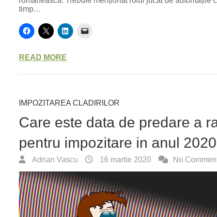
românească. Trebuie menționat rolul jucat de autoritățile c
timp…
READ MORE
IMPOZITAREA CLADIRILOR
Care este data de predare a r
pentru impozitare in anul 202
Adrian Vascu
16 martie 2020
No Commen