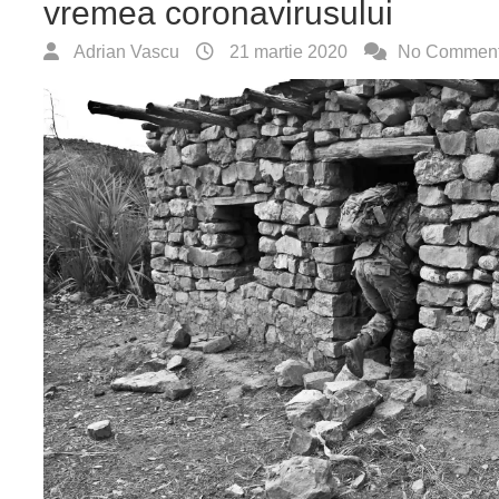
vremea coronavirusului
Adrian Vascu
21 martie 2020
No Commen