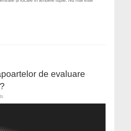
entrale și locale în ambele lupte. Nu mai este
apoartelor de evaluare
0?
ts