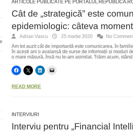
ARTICOLE PUBLICATE PE PORTALUL REPUBLICA.R
Cât de „strategică” este comun
epidemiologic: câteva momente
Adrian Vascu
25 martie 2020
No Commen
re
Am tot auzit cât de importantă este comunicarea. În familie,
în acești ani o avalanșă de surse de informații și moduri d
o mare măsură, însă nu le-am asimilat. Trăim acum, stând
READ MORE
INTERVIURI
Interviu pentru „Financial Inte