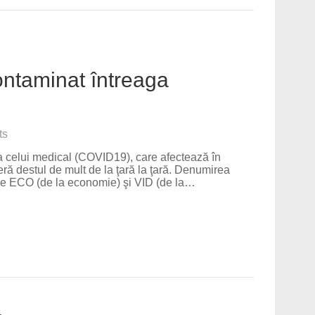
ontaminat întreaga
ts
a celui medical (COVID19), care afectează în
feră destul de mult de la ţară la ţară. Denumirea
e ECO (de la economie) şi VID (de la…