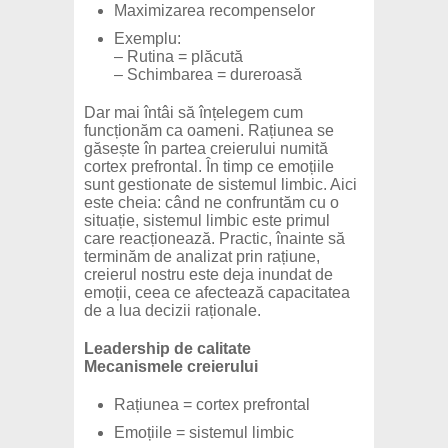
Maximizarea recompenselor
Exemplu:
– Rutina = plăcută
– Schimbarea = dureroasă
Dar mai întâi să înțelegem cum
funcționăm ca oameni. Rațiunea se
găsește în partea creierului numită
cortex prefrontal. În timp ce emoțiile
sunt gestionate de sistemul limbic. Aici
este cheia: când ne confruntăm cu o
situație, sistemul limbic este primul
care reacționează. Practic, înainte să
terminăm de analizat prin rațiune,
creierul nostru este deja inundat de
emoții, ceea ce afectează capacitatea
de a lua decizii raționale.
Leadership de calitate
Mecanismele creierului
Rațiunea = cortex prefrontal
Emoțiile = sistemul limbic