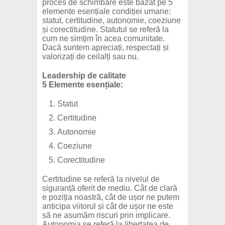
proces de schimbare este bazat pe 5
elemente esențiale condiției umane:
statut, certitudine, autonomie, coeziune
și corectitudine. Statutul se referă la
cum ne simțim în acea comunitate.
Dacă suntem apreciați, respectați și
valorizați de ceilalți sau nu.
Leadership de calitate
5 Elemente esențiale:
Statut
Certitudine
Autonomie
Coeziune
Corectitudine
Certitudine se referă la nivelul de
siguranță oferit de mediu. Cât de clară
e poziția noastră, cât de ușor ne putem
anticipa viitorul și cât de ușor ne este
să ne asumăm riscuri prin implicare.
Autonomia se referă la libertatea de