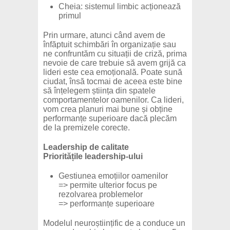
Cheia: sistemul limbic acționează
primul
Prin urmare, atunci când avem de
înfăptuit schimbări în organizație sau
ne confruntăm cu situații de criză, prima
nevoie de care trebuie să avem grijă ca
lideri este cea emoțională. Poate sună
ciudat, însă tocmai de aceea este bine
să înțelegem știința din spatele
comportamentelor oamenilor. Ca lideri,
vom crea planuri mai bune și obține
performanțe superioare dacă plecăm
de la premizele corecte.
Leadership de calitate
Prioritățile leadership-ului
Gestiunea emoțiilor oamenilor
=> permite ulterior focus pe
rezolvarea problemelor
=> performanțe superioare
Modelul neuroștiințific de a conduce un