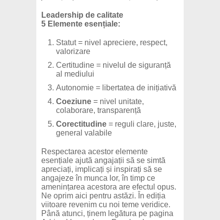
Leadership de calitate
5 Elemente esențiale:
Statut = nivel apreciere, respect,
valorizare
Certitudine = nivelul de siguranță
al mediului
Autonomie = libertatea de inițiativă
Coeziune
= nivel unitate,
colaborare, transparență
Corectitudine
= reguli clare, juste,
general valabile
Respectarea acestor elemente
esențiale ajută angajații să se simtă
apreciați, implicați și inspirați să se
angajeze în munca lor, în timp ce
amenințarea acestora are efectul opus.
Ne oprim aici pentru astăzi. În ediția
viitoare revenim cu noi teme veridice.
Până atunci, ținem legătura pe pagina