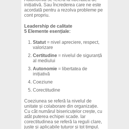
inițiativă. Sau încrederea care ne este
acordată pentru a rezolva probleme pe
cont propriu.
Leadership de calitate
5 Elemente esențiale:
Statut
= nivel apreciere, respect,
valorizare
Certitudine
= nivelul de siguranță
al mediului
Autonomie
= libertatea de
inițiativă
Coeziune
Corectitudine
Coeziunea se referă la nivelul de
unitate și colaborare din organizație.
Cu cât numărul bisericuțelor crește, cu
atât puterea echipei scade. Iar
corectitudinea se referă la reguli clare,
juste și aplicabile tuturor și tot timpul.