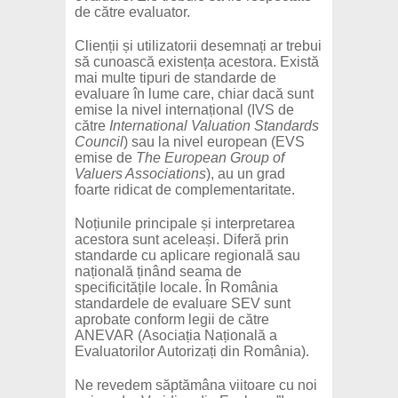
de către evaluator.
Clienții și utilizatorii desemnați ar trebui
să cunoască existența acestora. Există
mai multe tipuri de standarde de
evaluare în lume care, chiar dacă sunt
emise la nivel internațional (IVS de
către
International Valuation Standards
Council
) sau la nivel european (EVS
emise de
The European Group of
Valuers Associations
), au un grad
foarte ridicat de complementaritate.
Noțiunile principale și interpretarea
acestora sunt aceleași. Diferă prin
standarde cu aplicare regională sau
națională ținând seama de
specificitățile locale. În România
standardele de evaluare SEV sunt
aprobate conform legii de către
ANEVAR (Asociația Națională a
Evaluatorilor Autorizați din România).
Ne revedem săptămâna viitoare cu noi