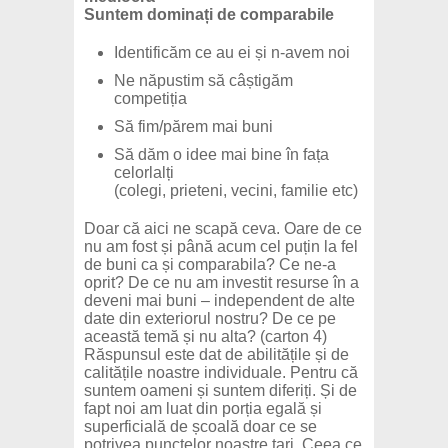
Suntem dominați de comparabile
Identificăm ce au ei și n-avem noi
Ne năpustim să câștigăm
competiția
Să fim/părem mai buni
Să dăm o idee mai bine în fața
celorlalți
(colegi, prieteni, vecini, familie etc)
Doar că aici ne scapă ceva. Oare de ce
nu am fost și până acum cel puțin la fel
de buni ca și comparabila? Ce ne-a
oprit? De ce nu am investit resurse în a
deveni mai buni – independent de alte
date din exteriorul nostru? De ce pe
această temă și nu alta? (carton 4)
Răspunsul este dat de abilitățile și de
calitățile noastre individuale. Pentru că
suntem oameni și suntem diferiți. Și de
fapt noi am luat din porția egală și
superficială de școală doar ce se
potrivea punctelor noastre tari. Ceea ce