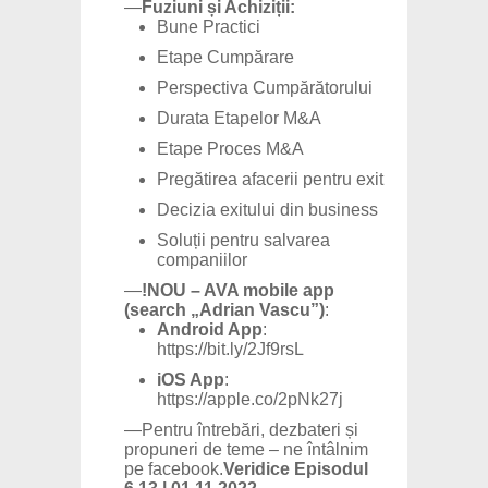
—
Fuziuni și Achiziții:
Bune Practici
Etape Cumpărare
Perspectiva Cumpărătorului
Durata Etapelor M&A
Etape Proces M&A
Pregătirea afacerii pentru exit
Decizia exitului din business
Soluții pentru salvarea
companiilor
—
!NOU – AVA mobile app
(search „Adrian Vascu”)
:
Android App
:
https://bit.ly/2Jf9rsL
iOS App
:
https://apple.co/2pNk27j
—Pentru întrebări, dezbateri și
propuneri de teme – ne întâlnim
pe
facebook
.
Veridice Episodul