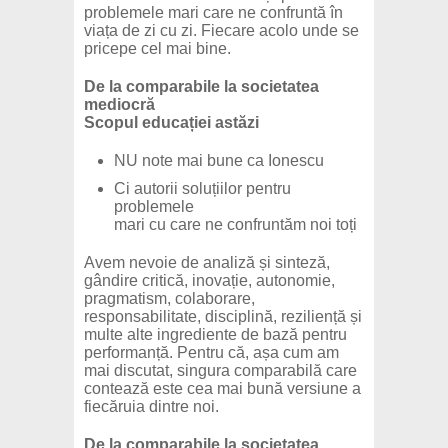
problemele mari care ne confruntă în
viața de zi cu zi. Fiecare acolo unde se
pricepe cel mai bine.
De la comparabile la societatea
mediocră
Scopul educației astăzi
NU note mai bune ca Ionescu
Ci autorii soluțiilor pentru
problemele
mari cu care ne confruntăm noi toți
Avem nevoie de analiză și sinteză,
gândire critică, inovație, autonomie,
pragmatism, colaborare,
responsabilitate, disciplină, reziliență și
multe alte ingrediente de bază pentru
performanță. Pentru că, așa cum am
mai discutat, singura comparabilă care
contează este cea mai bună versiune a
fiecăruia dintre noi.
De la comparabile la societatea