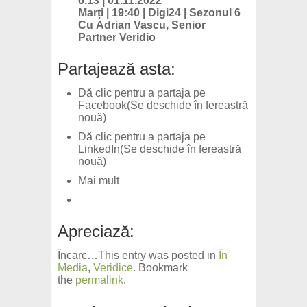
6.13 | 01.11.2022
Marți | 19:40 | Digi24 | Sezonul 6
Cu
Adrian Vascu
, Senior
Partner
Veridio
Partajează asta:
Dă clic pentru a partaja pe
Facebook(Se deschide în fereastră
nouă)
Dă clic pentru a partaja pe
LinkedIn(Se deschide în fereastră
nouă)
Mai mult
Apreciază:
Încarc…This entry was posted in
În
Media
,
Veridice
. Bookmark
the
permalink
.