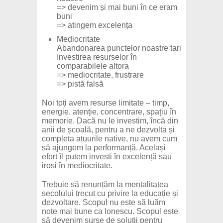
=> devenim și mai buni în ce eram
buni
=> atingem excelența
Mediocritate
Abandonarea punctelor noastre tari
Investirea resurselor în
comparabilele altora
=> mediocritate, frustrare
=> pistă falsă
Noi toți avem resurse limitate – timp,
energie, atenție, concentrare, spațiu în
memorie. Dacă nu le investim, încă din
anii de școală, pentru a ne dezvolta și
completa atuurile native, nu avem cum
să ajungem la performanță. Același
efort îl putem investi în excelență sau
irosi în mediocritate.
Trebuie să renunțăm la mentalitatea
secolului trecut cu privire la educație și
dezvoltare. Scopul nu este să luăm
note mai bune ca Ionescu. Scopul este
să devenim surse de soluții pentru