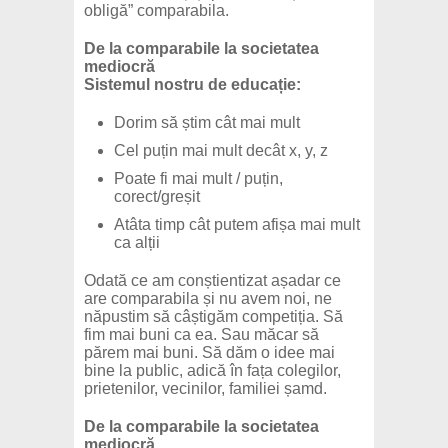
obligă” comparabila.
De la comparabile la societatea
mediocră
Sistemul nostru de educație:
Dorim să știm cât mai mult
Cel puțin mai mult decât x, y, z
Poate fi mai mult / puțin,
corect/greșit
Atâta timp cât putem afișa mai mult
ca alții
Odată ce am conștientizat așadar ce
are comparabila și nu avem noi, ne
năpustim să câștigăm competiția. Să
fim mai buni ca ea. Sau măcar să
părem mai buni. Să dăm o idee mai
bine la public, adică în fața colegilor,
prietenilor, vecinilor, familiei șamd.
De la comparabile la societatea
mediocră