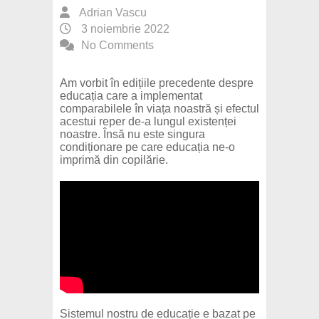
Adrian Vascu
3 noiembrie 2022
No Comments
Am vorbit în edițiile precedente despre
educația care a implementat
comparabilele în viața noastră și efectul
acestui reper de-a lungul existenței
noastre. Însă nu este singura
condiționare pe care educația ne-o
imprimă din copilărie.
Sistemul nostru de educație e bazat pe