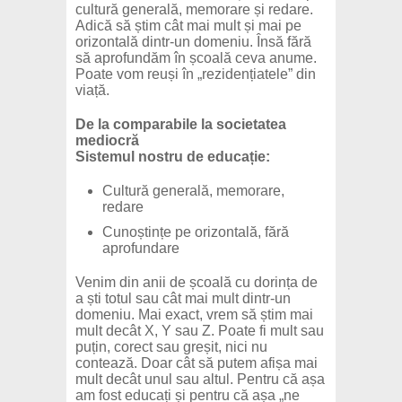
cultură generală, memorare și redare.
Adică să știm cât mai mult și mai pe
orizontală dintr-un domeniu. Însă fără
să aprofundăm în școală ceva anume.
Poate vom reuși în „rezidențiatele” din
viață.
De la comparabile la societatea
mediocră
Sistemul nostru de educație:
Cultură generală, memorare,
redare
Cunoștințe pe orizontală, fără
aprofundare
Venim din anii de școală cu dorința de
a ști totul sau cât mai mult dintr-un
domeniu. Mai exact, vrem să știm mai
mult decât X, Y sau Z. Poate fi mult sau
puțin, corect sau greșit, nici nu
contează. Doar cât să putem afișa mai
mult decât unul sau altul. Pentru că așa
am fost educați și pentru că așa „ne