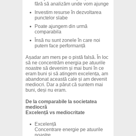
fără să analizăm unde vom ajunge
Investim resurse în dezvoltarea
punctelor slabe
Poate ajungem din urmă
comparabila
Însă nu sunt zonele în care noi
putem face performanță
Așadar am mers pe o pistă falsă. În loc
să ne concentrăm energia pe atuurile
noastre să devenim și mai buni în ce
eram buni și să atingem excelența, am
abandonat această cale și am devenit
mediocri. Dar a părut că suntem mai
buni, deși nu eram.
De la comparabile la societatea
mediocră
Excelență vs mediocritate
Excelență
Concentrare energie pe atuurile
noastre