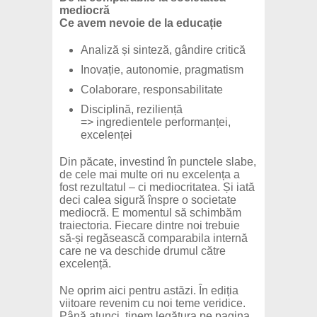
mediocră
Ce avem nevoie de la educație
Analiză și sinteză, gândire critică
Inovație, autonomie, pragmatism
Colaborare, responsabilitate
Disciplină, reziliență
=> ingredientele performanței,
excelenței
Din păcate, investind în punctele slabe,
de cele mai multe ori nu excelența a
fost rezultatul – ci mediocritatea. Și iată
deci calea sigură înspre o societate
mediocră. E momentul să schimbăm
traiectoria. Fiecare dintre noi trebuie
să-și regăsească comparabila internă
care ne va deschide drumul către
excelență.
Ne oprim aici pentru astăzi. În ediția
viitoare revenim cu noi teme veridice.
Până atunci, ținem legătura pe pagina