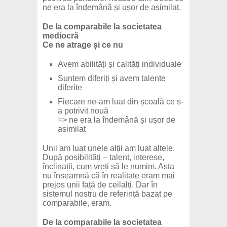
ne era la îndemână și ușor de asimilat.
De la comparabile la societatea
mediocră
Ce ne atrage și ce nu
Avem abilități și calități individuale
Suntem diferiți și avem talente
diferite
Fiecare ne-am luat din școală ce s-
a potrivit nouă
=> ne era la îndemână și ușor de
asimilat
Unii am luat unele alții am luat altele.
După posibilități – talent, interese,
înclinații, cum vreți să le numim. Asta
nu înseamnă că în realitate eram mai
prejos unii față de ceilalți. Dar în
sistemul nostru de referință bazat pe
comparabile, eram.
De la comparabile la societatea