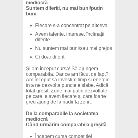
mediocră
Suntem diferiți, nu mai buni/puțin
buni
Fiecare s-a concentrat pe altceva
Avem talente, interese, înclinații
diferite
Nu suntem mai buni/sau mai prejos
Ci doar diferiți
Și am început cursa! Să ajungem
comparabila. Dar ce am făcut de fapt?
Am început să investim timp și energie
în a ne dezvolta punctele slabe. Adică
total greșit. Zone mai putin dezvoltate
pe care le avem fiecare și care foarte
greu ajung de la nadir la zenit.
De la comparabile la societatea
mediocră
Când urmărim comparabila greșită…
Începem cursa competiției