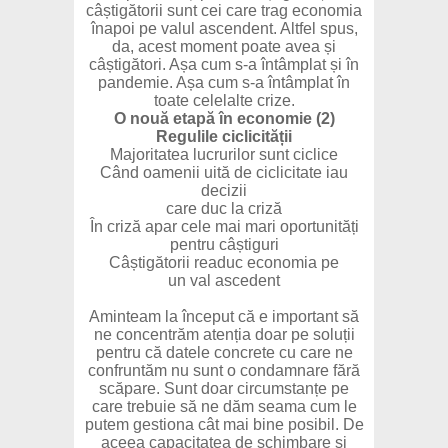
câștigătorii sunt cei care trag economia
înapoi pe valul ascendent. Altfel spus,
da, acest moment poate avea și
câștigători. Așa cum s-a întâmplat și în
pandemie. Așa cum s-a întâmplat în
toate celelalte crize.
O nouă etapă în economie (2)
Regulile ciclicității
Majoritatea lucrurilor sunt ciclice
Când oamenii uită de ciclicitate iau
decizii
care duc la criză
În criză apar cele mai mari oportunități
pentru câștiguri
Câștigătorii readuc economia pe
un val ascedent
Aminteam la început că e important să
ne concentrăm atenția doar pe soluții
pentru că datele concrete cu care ne
confruntăm nu sunt o condamnare fără
scăpare. Sunt doar circumstanțe pe
care trebuie să ne dăm seama cum le
putem gestiona cât mai bine posibil. De
aceea capacitatea de schimbare și