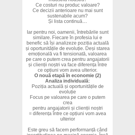
Ce costuri nu produc valoare?
Ce decizii anterioare nu mai sunt
sustenabile acum?
Și lista continuă…
Iar pentru noi, oamenii, întrebările sunt
similare. Fiecare în profesia lui e
benefic să își analizeze poziția actuală
și oportunitățile de evoluție. Deși starea
emoțională va fi tensionată, valoarea
pe care o putem crea pentru angajatorii
și clienții noștri va face diferența între
ce opțiuni vom avea ulterior.
O nouă etapă în economie (2)
Analiza individuală:
Poziția actuală și oportunitățile de
evoluție
Focus pe valoarea pe care o putem
crea
pentru angajatorii și clienții noștri
= diferența între ce opțiuni vom avea
ulterior
Este greu să facem performanță când