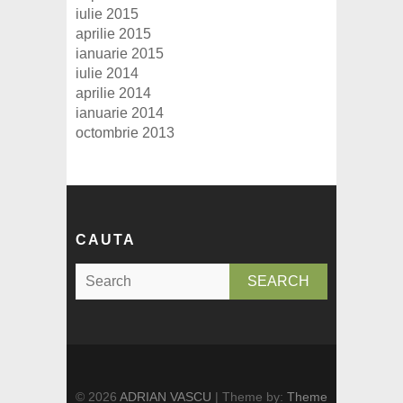
iulie 2015
aprilie 2015
ianuarie 2015
iulie 2014
aprilie 2014
ianuarie 2014
octombrie 2013
CAUTA
S
e
a
r
c
h
© 2026
ADRIAN VASCU
| Theme by:
Theme