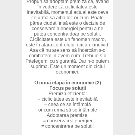
Propun să adoptăm premiza că, având
în vedere că ciclicitatea este
inevitabilă, momentul actual este ceva
ce urma să aibă loc oricum. Poate
părea ciudat, însă este o decizie de
conservare a energiei pentru a ne
putea concentra doar pe soluții.
Ciclicitatea este un fenomen macro,
este în afara controlului oricărui individ.
Așa că nu are sens să încercăm s-o
combatem, n-avem cum. Trebuie s-o
înțelegem, cu siguranță. Dar n-o putem
suprima. Este un moment din ciclul
economiei.
O nouă etapă în economie (2)
Focus pe soluții
Premiza eficientă:
– ciclicitatea este inevitabilă
– ceea ce se întâmplă
oricum urma să se întâmple
Adoptarea premizei
= conservarea energiei
= concentrarea pe soluții