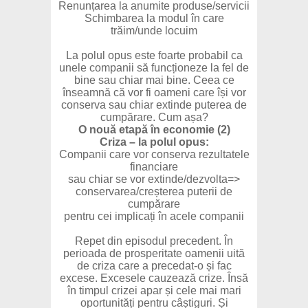
Renunțarea la anumite produse/servicii
Schimbarea la modul în care
trăim/unde locuim
La polul opus este foarte probabil ca
unele companii să funcționeze la fel de
bine sau chiar mai bine. Ceea ce
înseamnă că vor fi oameni care își vor
conserva sau chiar extinde puterea de
cumpărare. Cum așa?
O nouă etapă în economie (2)
Criza – la polul opus:
Companii care vor conserva rezultatele
financiare
sau chiar se vor extinde/dezvolta=>
conservarea/creșterea puterii de
cumpărare
pentru cei implicați în acele companii
Repet din episodul precedent. În
perioada de prosperitate oamenii uită
de criza care a precedat-o și fac
excese. Excesele cauzează crize. Însă
în timpul crizei apar și cele mai mari
oportunități pentru câștiguri. Și