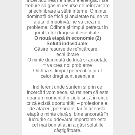
incertitudinea ne macină energia. Însă
trebuie să găsim resurse de reîncărcare
și echilibrare a stării interne. O minte
dominată de frică și anxietate nu ne va
ajuta, dimpotrivă, ne va crea noi
probleme. Odihna și timpul petrecut în
jurul celor dragi sunt esențiale.
O nouă etapă în economie (2)
Soluții individuale:
Găsire resurse de reîncărcare +
echilibrare
O minte dominată de frică și anxietate
= va crea noi probleme
Odihna și timpul petrecut în jurul
celor dragi sunt esențiale
Indiferent unde suntem și prin ce
încercări vom trece, să reținem că este
doar un moment din ciclu și că în orice
criză există oportunități – profesionale,
de afaceri, personale. Iar în această
etapă o minte clară și bine ancorată în
lucrurile cu adevărat importante este
cel mai bun aliat în a găsi soluțiile
câștigătoare.