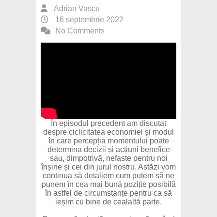
Adrian Vascu
16 septembrie 2022
No Comments
În episodul precedent am discutat
despre ciclicitatea economiei și modul
în care percepția momentului poate
determina decizii și acțiuni benefice
sau, dimpotrivă, nefaste pentru noi
înșine și cei din jurul nostru. Astăzi vom
continua să detaliem cum putem să ne
punem în cea mai bună poziție posibilă
în astfel de circumstanțe pentru ca să
ieșim cu bine de cealaltă parte.