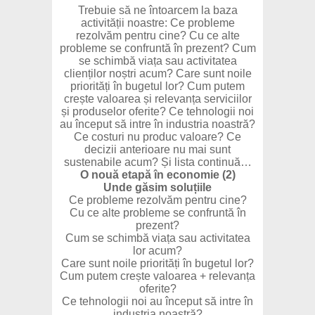
Trebuie să ne întoarcem la baza
activității noastre: Ce probleme
rezolvăm pentru cine? Cu ce alte
probleme se confruntă în prezent? Cum
se schimbă viața sau activitatea
clienților noștri acum? Care sunt noile
priorități în bugetul lor? Cum putem
crește valoarea și relevanța serviciilor
și produselor oferite? Ce tehnologii noi
au început să intre în industria noastră?
Ce costuri nu produc valoare? Ce
decizii anterioare nu mai sunt
sustenabile acum? Și lista continuă…
O nouă etapă în economie (2)
Unde găsim soluțiile
Ce probleme rezolvăm pentru cine?
Cu ce alte probleme se confruntă în
prezent?
Cum se schimbă viața sau activitatea
lor acum?
Care sunt noile priorități în bugetul lor?
Cum putem crește valoarea + relevanța
oferite?
Ce tehnologii noi au început să intre în
industria noastră?