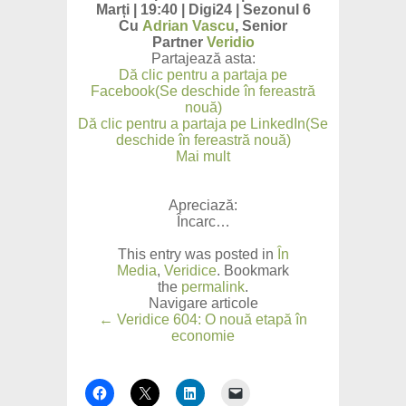
Marți | 19:40 | Digi24 | Sezonul 6
Cu
Adrian Vascu
, Senior
Partner
Veridio
Partajează asta:
Dă clic pentru a partaja pe
Facebook(Se deschide în fereastră
nouă)
Dă clic pentru a partaja pe LinkedIn(Se
deschide în fereastră nouă)
Mai mult
Apreciază:
Încarc…
This entry was posted in
În
Media
,
Veridice
. Bookmark
the
permalink
.
Navigare articole
← Veridice 604: O nouă etapă în
economie