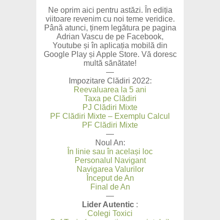
Ne oprim aici pentru astăzi. În ediția
viitoare revenim cu noi teme veridice.
Până atunci, ținem legătura pe pagina
Adrian Vascu de pe Facebook,
Youtube și în aplicația mobilă din
Google Play și Apple Store. Vă doresc
multă sănătate!
—
Impozitare Clădiri 2022:
Reevaluarea la 5 ani
Taxa pe Clădiri
PJ Clădiri Mixte
PF Clădiri Mixte – Exemplu Calcul
PF Clădiri Mixte
—
Noul An:
În linie sau în același loc
Personalul Navigant
Navigarea Valurilor
Început de An
Final de An
—
Lider Autentic
:
Colegi Toxici