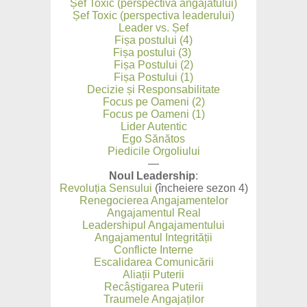
Șef Toxic (perspectiva angajatului)
Șef Toxic (perspectiva leaderului)
Leader vs. Șef
Fișa postului (4)
Fișa postului (3)
Fișa Postului (2)
Fișa Postului (1)
Decizie și Responsabilitate
Focus pe Oameni (2)
Focus pe Oameni (1)
Lider Autentic
Ego Sănătos
Piedicile Orgoliului
—
Noul Leadership
:
Revoluția Sensului
(încheiere sezon 4)
Renegocierea Angajamentelor
Angajamentul Real
Leadershipul Angajamentului
Angajamentul Integrității
Conflicte Interne
Escalidarea Comunicării
Aliații Puterii
Recâștigarea Puterii
Traumele Angajaților