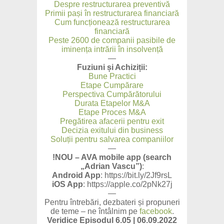
Despre restructurarea preventivă
Primii pași în restructurarea financiară
Cum funcționează restructurarea
financiară
Peste 2600 de companii pasibile de
iminența intrării în insolvență
—
Fuziuni și Achiziții:
Bune Practici
Etape Cumpărare
Perspectiva Cumpărătorului
Durata Etapelor M&A
Etape Proces M&A
Pregătirea afacerii pentru exit
Decizia exitului din business
Soluții pentru salvarea companiilor
—
!NOU – AVA mobile app (search
„Adrian Vascu”)
:
Android App
: https://bit.ly/2Jf9rsL
iOS App
: https://apple.co/2pNk27j
—
Pentru întrebări, dezbateri și propuneri
de teme – ne întâlnim pe
facebook
.
Veridice Episodul 6.05 | 06.09.2022