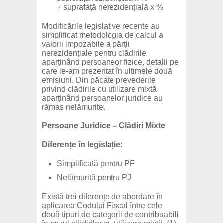
+ suprafață nerezidențială x %
Modificările legislative recente au
simplificat metodologia de calcul a
valorii impozabile a părții
nerezidențiale pentru clădirile
aparținând persoaneor fizice, detalii pe
care le-am prezentat în ultimele două
emisiuni. Din păcate prevederile
privind clădirile cu utilizare mixtă
aparținând persoanelor juridice au
rămas nelămurite.
Persoane Juridice – Clădiri Mixte
Diferențe în legislație:
Simplificată pentru PF
Nelămurită pentru PJ
Există trei diferențe de abordare în
aplicarea Codului Fiscal între cele
două tipuri de categorii de contribuabili