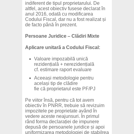
indiferent de tipul proprietarului. De
altfel, acest obiectiv fusese declarat în
anul 2016, odată cu modificarea
Codului Fiscal, dar nu a fost realizat și
de facto până în prezent.
Persoane Juridice – Clădiri Mixte
Aplicare unitară a Codului Fiscal:
Valoare impozabilă unică
rezidențială + nerezidențială
cf. estimare raport evaluare
Aceeași metodologie pentru
același tip de clădire
fie că proprietarul este PF/PJ
Pe viitor însă, pentru că tot avem
obiectiv în PNRR, trebuie să revizuim
impozitele pe proprietate având în
vedere aceste neajunsuri. În primul
rând forma declarației de impunere
depusă de persoanele juridice și apoi
uniformizarea metodologiei de stabilrea