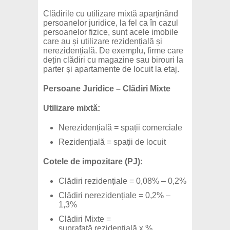
Clădirile cu utilizare mixtă aparținând
persoanelor juridice, la fel ca în cazul
persoanelor fizice, sunt acele imobile
care au și utilizare rezidențială și
nerezidențială. De exemplu, firme care
dețin clădiri cu magazine sau birouri la
parter și apartamente de locuit la etaj.
Persoane Juridice – Clădiri Mixte
Utilizare mixtă:
Nerezidențială = spații comerciale
Rezidențială = spații de locuit
Cotele de impozitare (PJ):
Clădiri rezidențiale = 0,08% – 0,2%
Clădiri nerezidențiale = 0,2% –
1,3%
Clădiri Mixte =
suprafață rezidențială x %