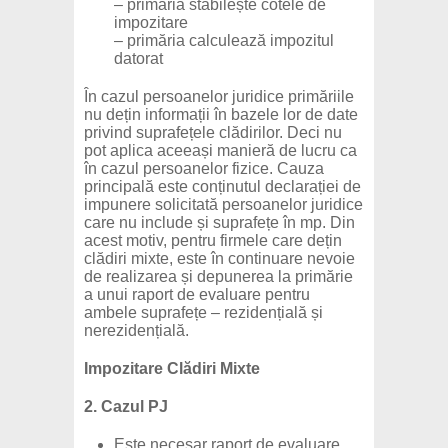
– primăria stabilește cotele de
impozitare
– primăria calculează impozitul
datorat
În cazul persoanelor juridice primăriile
nu dețin informații în bazele lor de date
privind suprafețele clădirilor. Deci nu
pot aplica aceeași manieră de lucru ca
în cazul persoanelor fizice. Cauza
principală este conținutul declarației de
impunere solicitată persoanelor juridice
care nu include și suprafețe în mp. Din
acest motiv, pentru firmele care dețin
clădiri mixte, este în continuare nevoie
de realizarea și depunerea la primărie
a unui raport de evaluare pentru
ambele suprafețe – rezidențială și
nerezidențială.
Impozitare Clădiri Mixte
2. Cazul PJ
Este necesar raport de evaluare