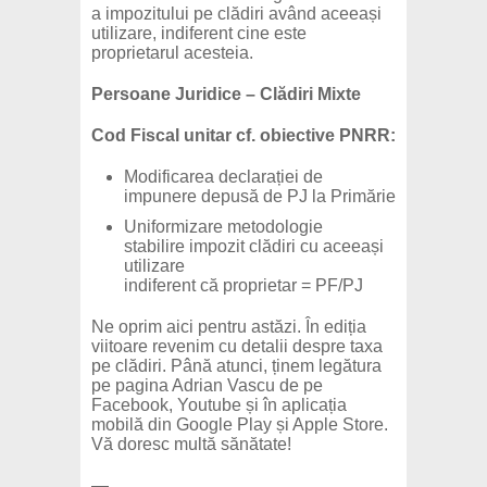
a impozitului pe clădiri având aceeași
utilizare, indiferent cine este
proprietarul acesteia.
Persoane Juridice – Clădiri Mixte
Cod Fiscal unitar cf. obiective PNRR:
Modificarea declarației de
impunere depusă de PJ la Primărie
Uniformizare metodologie
stabilire impozit clădiri cu aceeași
utilizare
indiferent că proprietar = PF/PJ
Ne oprim aici pentru astăzi. În ediția
viitoare revenim cu detalii despre taxa
pe clădiri. Până atunci, ținem legătura
pe pagina Adrian Vascu de pe
Facebook, Youtube și în aplicația
mobilă din Google Play și Apple Store.
Vă doresc multă sănătate!
—