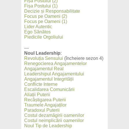
Fișa Postului (2)
Fișa Postului (1)
Decizie și Responsabilitate
Focus pe Oameni (2)
Focus pe Oameni (1)
Lider Autentic
Ego Sănătos
Piedicile Orgoliului
—
Noul Leadership
:
Revoluția Sensului
(încheiere sezon 4)
Renegocierea Angajamentelor
Angajamentul Real
Leadershipul Angajamentului
Angajamentul Integrității
Conflicte Interne
Escalidarea Comunicării
Aliații Puterii
Recâștigarea Puterii
Traumele Angajaților
Paradoxul Puterii
Costul dezamăgirii oamenilor
Costul neimplicării oamenilor
Noul Tip de Leadership