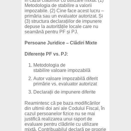
în cazul clădirilor cu utilizare mixtă. (1)
Metodologia de stabilire a valorii
impozabile. (2) Cine face acest lucru –
primăria sau un evaluator autorizat. Și
(3) structura declarațiilor de impunere
depuse la autoritățile locale care nu
seamănă pentru PF și PJ.
Persoane Juridice – Clădiri Mixte
Diferențe PF vs. PJ:
Metodologia de
stabilire valoare impozabilă
Autor valoare impozabilă diferit
primărie vs. evaluator autorizat
Declarații de impunere diferite
Reamintesc că pe baza modificărilor
din ultimii doi ani ale Codului Fiscal, în
cazul persoanelor fizice nu se mai
justifică realizarea unui raport de
evaluare pentru clădirile cu utilizare
mixtă. Contribuabilul declară pe proprie