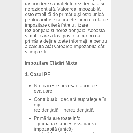
răspundere suprafețele rezidențială și
nerezidențială. Valoarea impozabilă
este stabilită de primărie și este unică
pentru ambele suprafețe, numai cota de
impozitare diferă între utilizare
rezidențială și nerezidențială. Această
simplificare a fost posibilă pentru că
primăria deține toate informațiile pentru
a calcula atât valoarea impozabilă cât
și impozitul.
Impozitare Clădiri Mixte
1. Cazul PF
Nu mai este necesar raport de
evaluare
Contribuabil declară suprafețele în
mp
rezidențială + nerezidențială
Primăria
are
toate info
– primăria stabilește valoarea
impozabilă (unică)