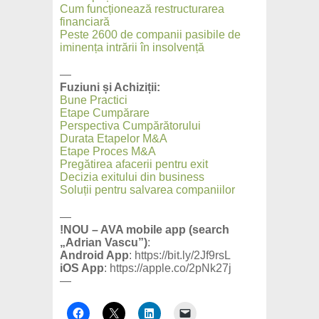
Cum funcționează restructurarea
financiară
Peste 2600 de companii pasibile de
iminența intrării în insolvență
—
Fuziuni și Achiziții:
Bune Practici
Etape Cumpărare
Perspectiva Cumpărătorului
Durata Etapelor M&A
Etape Proces M&A
Pregătirea afacerii pentru exit
Decizia exitului din business
Soluții pentru salvarea companiilor
—
!NOU – AVA mobile app (search
„Adrian Vascu”)
:
Android App
: https://bit.ly/2Jf9rsL
iOS App
: https://apple.co/2pNk27j
—