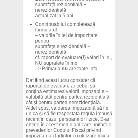
suprafață rezidențială +
nerezidențială
actualizat la 5 ani
Contribuabilul completează
formularul
– valorile în lei de impozitare
pentru
suprafețele rezidențială +
nerezidențială
cf. raport de evaluare
(!)
valori în lei,
NU suprafețe în mp
=> Primăria
nu
are toate info
Dat fiind acest lucru consider că
raportul de evaluare ar trebui să
conțină estimarea valorii impozabile –
valabilă atât pentru partea rezidențială
cât și pentru partea nerezidențială.
Altfel spus, valoarea impozabilă să fie
unică și să fie respectată regula impusă
recent în cazul persoanelor fizice. S-ar
obține în acest mod o aplicare unitară a
prevederilor Codului Fiscal privind
impozitarea clădirilor cu utilizare mixtă