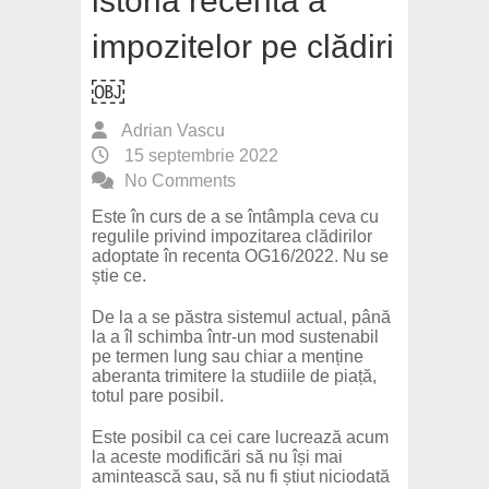
istoria recentă a
impozitelor pe clădiri
￼
Adrian Vascu
15 septembrie 2022
No Comments
Este în curs de a se întâmpla ceva cu
regulile privind impozitarea clădirilor
adoptate în recenta OG16/2022. Nu se
știe ce.
De la a se păstra sistemul actual, până
la a îl schimba într-un mod sustenabil
pe termen lung sau chiar a menține
aberanta trimitere la studiile de piață,
totul pare posibil.
Este posibil ca cei care lucrează acum
la aceste modificări să nu își mai
amintească sau, să nu fi știut niciodată