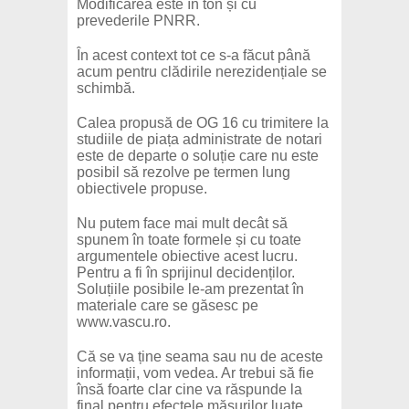
Modificarea este în ton și cu
prevederile PNRR.
În acest context tot ce s-a făcut până
acum pentru clădirile nerezidențiale se
schimbă.
Calea propusă de OG 16 cu trimitere la
studiile de piața administrate de notari
este de departe o soluție care nu este
posibil să rezolve pe termen lung
obiectivele propuse.
Nu putem face mai mult decât să
spunem în toate formele și cu toate
argumentele obiective acest lucru.
Pentru a fi în sprijinul decidenților.
Soluțiile posibile le-am prezentat în
materiale care se găsesc pe
www.vascu.ro.
Că se va ține seama sau nu de aceste
informații, vom vedea. Ar trebui să fie
însă foarte clar cine va răspunde la
final pentru efectele măsurilor luate.