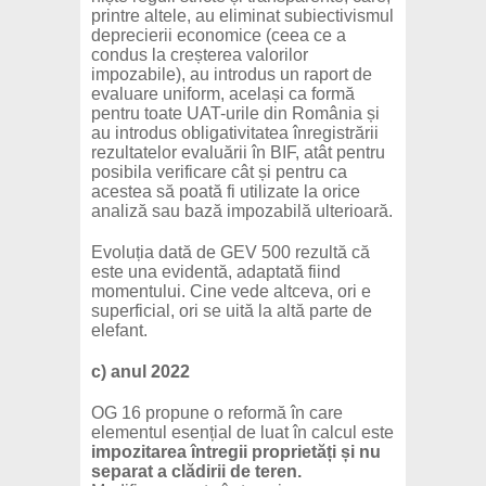
printre altele, au eliminat subiectivismul
deprecierii economice (ceea ce a
condus la creșterea valorilor
impozabile), au introdus un raport de
evaluare uniform, același ca formă
pentru toate UAT-urile din România și
au introdus obligativitatea înregistrării
rezultatelor evaluării în BIF, atât pentru
posibila verificare cât și pentru ca
acestea să poată fi utilizate la orice
analiză sau bază impozabilă ulterioară.
Evoluția dată de GEV 500 rezultă că
este una evidentă, adaptată fiind
momentului. Cine vede altceva, ori e
superficial, ori se uită la altă parte de
elefant.
c) anul 2022
OG 16 propune o reformă în care
elementul esențial de luat în calcul este
impozitarea întregii proprietăți și nu
separat a clădirii de teren.