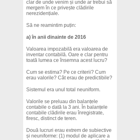
clar de unde venim și unde ar trebui să
mergem în ce privește clădirile
nerezidențiale.
Să ne reamintim puțin:
a) în anii dinainte de 2016
Valoarea impozabilă era valoarea de
inventar contabilă. Oare e clar pentru
toată lumea ce însemna acest lucru?
Cum se estima? Pe ce criterii? Cum
erau valorile? Cât erau de predictibile?
Sistemul era unul total neuniform.
Valorile se preluau din balanțele
contabile o dată la 3 ani. În balanțele
contabile clădirile erau înregistrate,
firesc, distinct de teren.
Două lucruri erau extrem de subiective
și neuniforme: (1) modul de aplicare a