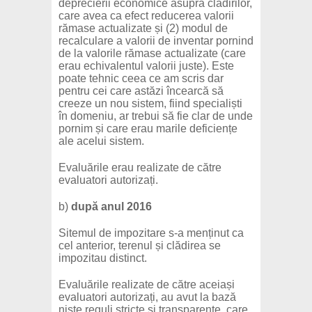
deprecierii economice asupra clădirilor,
care avea ca efect reducerea valorii
rămase actualizate și (2) modul de
recalculare a valorii de inventar pornind
de la valorile rămase actualizate (care
erau echivalentul valorii juste). Este
poate tehnic ceea ce am scris dar
pentru cei care astăzi încearcă să
creeze un nou sistem, fiind specialiști
în domeniu, ar trebui să fie clar de unde
pornim și care erau marile deficiențe
ale acelui sistem.
Evaluările erau realizate de către
evaluatori autorizați.
b)
după anul 2016
Sitemul de impozitare s-a menținut ca
cel anterior, terenul și clădirea se
impozitau distinct.
Evaluările realizate de către aceiași
evaluatori autorizați, au avut la bază
niște reguli stricte și transparente, care,