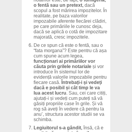
o fentă sau un pretext,
dacă
scopul a fost mărirea impozitelor. În
realitate, pe baza valorilor
impozabile aferente fiecărei clădiri,
pe care primăriile le cunosc deja,
dacă se aplică o cotă de impozitare
majorată, cresc impozitele.
De ce spun că este o fentă, sau o
“fata morgana”? Este pentru că așa
cum spune acum legea,
funcționari ai primăriilor vor
căuta prin grilele notariale
și vor
introduce în sistemul lor de
evidență valorile impozabile pentru
fiecare casă.
Întrebați-i și vedeți
dacă e posibil și cât timp le va
lua acest lucru
. Sau, cei care citiți,
ajutați-i și vedeți cum puteți să vă
găsiți propriile case în grile. Și vă
rog să aveți în vedere că pentru la
anu’, structura acestor studii se va
schimba.
Legiuitorul s-a gândit,
însă, că e