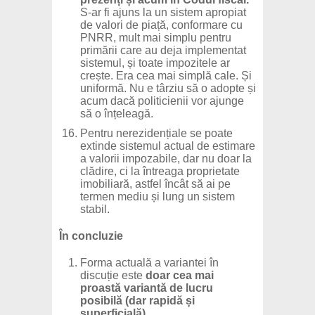
S-ar fi ajuns la un sistem apropiat
de valori de piață, conformare cu
PNRR, mult mai simplu pentru
primării care au deja implementat
sistemul, și toate impozitele ar
crește. Era cea mai simplă cale. Și
uniformă. Nu e târziu să o adopte și
acum dacă politicienii vor ajunge
să o înțeleagă.
Pentru nerezidențiale se poate
extinde sistemul actual de estimare
a valorii impozabile, dar nu doar la
clădire, ci la întreaga proprietate
imobiliară, astfel încât să ai pe
termen mediu și lung un sistem
stabil.
În concluzie
Forma actuală a variantei în
discuție este
doar cea mai
proastă variantă de lucru
posibilă
(dar rapidă și
superficială)
.