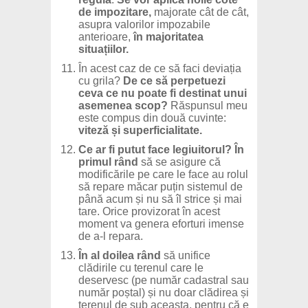
de impozitare,
majorate cât de cât,
asupra valorilor impozabile
anterioare,
în majoritatea
situațiilor.
În acest caz de ce să faci deviația
cu grila?
De ce să perpetuezi
ceva ce nu poate fi destinat unui
asemenea scop?
Răspunsul meu
este compus din două cuvinte:
viteză și superficialitate.
Ce ar fi putut face legiuitorul?
În
primul rând
să se asigure că
modificările pe care le face au rolul
să repare măcar puțin sistemul de
până acum și nu să îl strice și mai
tare. Orice provizorat în acest
moment va genera eforturi imense
de a-l repara.
În al doilea rând
să unifice
clădirile cu terenul care le
deservesc (pe număr cadastral sau
număr poștal) și nu doar clădirea și
terenul de sub aceasta, pentru că e