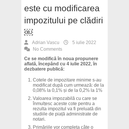
este cu modificarea
impozitului pe clădiri
￼
Adrian Vascu
5 iulie 2022
No Comments
Ce se modifică în noua propunere
aflată, începând cu 4 iulie 2022, în
dezbatere publică:
Cotele de impozitare minime s-au
modificat după cum urmează: de la
0,08% la 0,1% și de la 0,2% la 1%
Valoarea impozabilă cu care se
înmulțesc aceste cote pentru a
rezulta impozitul va fi preluată din
studiile de piață administrate de
notari.
Primăriile vor completa câte o