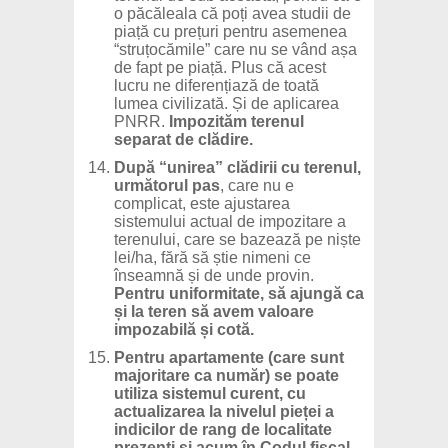
o păcăleala că poți avea studii de
piață cu prețuri pentru asemenea
“struțocămile” care nu se vând așa
de fapt pe piață. Plus că acest
lucru ne diferențiază de toată
lumea civilizată. Și de aplicarea
PNRR.
Impozităm terenul
separat de clădire.
După “unirea” clădirii cu terenul,
următorul pas
, care nu e
complicat, este ajustarea
sistemului actual de impozitare a
terenului, care se bazează pe niște
lei/ha, fără să știe nimeni ce
înseamnă și de unde provin.
Pentru uniformitate, să ajungă ca
și la teren să avem valoare
impozabilă și cotă.
Pentru apartamente (care sunt
majoritare ca număr)
se poate
utiliza sistemul curent, cu
actualizarea la nivelul pieței a
indicilor de rang de localitate
prezenți și acum în Codul fiscal.