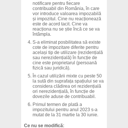
notificare pentru fiecare
contribuabil din România, în care
vor introduce valoarea impozabilă
și impozitul. Cine nu reacționează
este de acord tacit. Cine va
reacționa nu se știe încă ce se va
întâmpla.
S-a eliminat posbilitatea să existe
cote de impozitare diferite pentru
același tip de utilizare (rezidențială
sau nerezidențială) în funcție de
cine este proprietarul (persoană
fizică sau juridică).
În cazul utilizării mixte cu peste 50
la sută din suprafața spațiului se va
considera clădirea ori rezidențială
ori nerezidențială, în funcție de
dovezile aduse de contribuabil.
Primul termen de plată a
impozitului pentru anul 2023 s-a
mutat de la 31 martie la 30 iunie.
Ce nu se modifică: