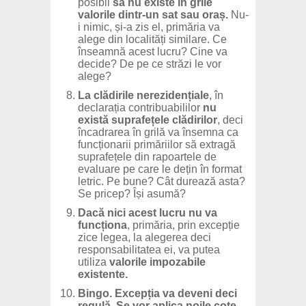
posibil
să nu existe în grile
valorile dintr-un sat sau oraș.
Nu-
i nimic, și-a zis el, primăria va
alege din localități similare. Ce
înseamnă acest lucru? Cine va
decide? De pe ce străzi le vor
alege?
La clădirile nerezidențiale
, în
declarația contribuabililor
nu
există suprafețele clădirilor
, deci
încadrarea în grilă va însemna ca
funcționarii primăriilor să extragă
suprafețele din rapoartele de
evaluare pe care le dețin în format
letric. Pe bune? Cât durează asta?
Se pricep? Își asumă?
Dacă nici acest lucru nu va
funcționa
, primăria, prin excepție
zice legea, la alegerea deci
responsabilitatea ei, va putea
utiliza
valorile impozabile
existente.
Bingo. Excepția va deveni deci
regulă
.
Se vor aplica noile cote