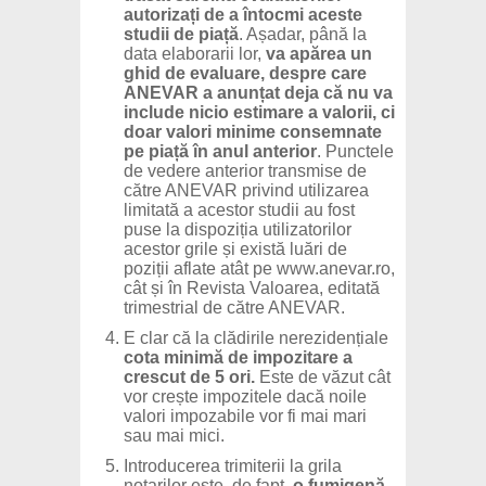
autorizați de a întocmi aceste
studii de piață
. Așadar, până la
data elaborarii lor,
va apărea un
ghid de evaluare, despre care
ANEVAR a anunțat deja că nu va
include nicio estimare a valorii, ci
doar valori minime consemnate
pe piață în anul anterior
. Punctele
de vedere anterior transmise de
către ANEVAR privind utilizarea
limitată a acestor studii au fost
puse la dispoziția utilizatorilor
acestor grile și există luări de
poziții aflate atât pe
www.anevar.ro
,
cât și în Revista Valoarea, editată
trimestrial de către ANEVAR.
E clar că la clădirile nerezidențiale
cota minimă de impozitare a
crescut de 5 ori.
Este de văzut cât
vor crește impozitele dacă noile
valori impozabile vor fi mai mari
sau mai mici.
Introducerea trimiterii la grila
notarilor este, de fapt,
o fumigenă,