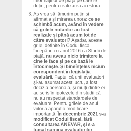
informațiilor de piață pe care le
dețin, pentru realizarea acestora.
Aș vrea să lămurim puțin și
afirmația și mirarea unora:
ce se
schimbă acum, având în vedere
că grilele notarilor au fost
realizate și până acum tot de
către evaluatori?
Așadar, aceste
grile, definite în Codul fiscal
începând cu anul 2016 ca Studii de
piață,
nu aveau nicio trimitere la
cine le face și pe ce bază le
întocmește
.
Și bineînțeles niciun
corespondent în legislația
evaluării.
Faptul că unii evaluatori
și-au asumat acest lucru, a fost
decizia personală, și mulți dintre ei
au scris în ipotezele din studii că
nu au respectat standardele de
evaluare. Pentru grilele de anul
viitor a apărut o modificare
importantă.
În decembrie 2021 s-a
modificat Codul fiscal, fără
consultarea ANEVAR, și s-a
trasat sarcina evaluatorilor