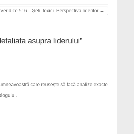
Veridice 516 – Șefii toxici. Perspectiva liderilor
→
 detaliata asupra liderului
”
umneavoastră care reușește să facă analize exacte
logului.