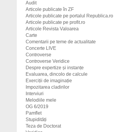
Audit
Articole publicate în ZF
Articole publicate pe portalul Republica.ro
Articole publicate pe profit.ro
Articole Revista Valoarea
Carte
Comentarii pe teme de actualitate
Concerte LIVE
Controverse
Controverse Veridice
Despre expertize și instanțe
Evaluarea, dincolo de calcule
Exerciții de imaginație
Impozitarea cladirilor
Interviuri
Melodiile mele
OG 6/2019
Pamflet
Stupidități
Teza de Doctorat