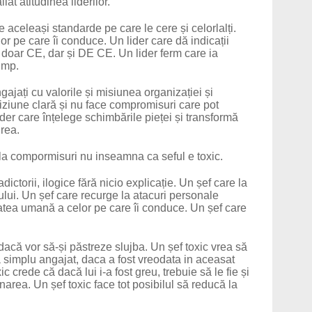
at atitudinea liderilor.
 aceleași standarde pe care le cere și celorlalți.
r pe care îi conduce. Un lider care dă indicații
doar CE, dar și DE CE. Un lider ferm care ia
timp.
gajați cu valorile și misiunea organizației și
viziune clară și nu face compromisuri care pot
er care înțelege schimbările pieței și transformă
irea.
s la compormisuri nu inseamna ca seful e toxic.
ctorii, ilogice fără nicio explicație. Un șef care la
tului. Un șef care recurge la atacuri personale
tatea umană a celor pe care îi conduce. Un șef care
dacă vor să-și păstreze slujba. Un șef toxic vrea să
ca simplu angajat, daca a fost vreodata in aceasat
 crede că dacă lui i-a fost greu, trebuie să le fie și
inarea. Un șef toxic face tot posibilul să reducă la