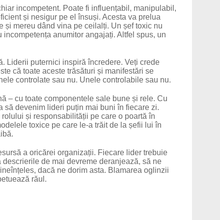
chiar incompetent. Poate fi influențabil, manipulabil,
eficient și nesigur pe el însuși. Acesta va prelua
e și mereu dând vina pe ceilalți. Un șef toxic nu
incompetența anumitor angajați. Altfel spus, un
. Liderii puternici inspiră încredere. Veți crede
te că toate aceste trăsături și manifestări se
 Unele controlate sau nu. Unele controlabile sau nu.
nă – cu toate componentele sale bune și rele. Cu
 să devenim lideri puțin mai buni în fiecare zi.
rolului și responsabilității pe care o poartă în
lele toxice pe care le-a trăit de la șefii lui în
aibă.
ursă a oricărei organizații. Fiecare lider trebuie
ă descrierile de mai devreme deranjează, să ne
 Bineînțeles, dacă ne dorim asta. Blamarea oglinzii
petuează răul.