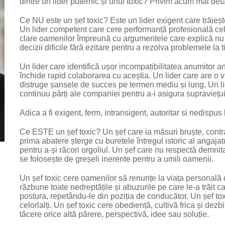
dintre un lider puternic și unul toxic? Privim acum mai detali
Ce NU este un șef toxic? Este un lider exigent care trăiește
Un lider competent care cere performanță profesională celo
clare oamenilor împreună cu argumentele care explică nu 
decizii dificile fără ezitare pentru a rezolva problemele la 
Un lider care identifică ușor incompatibilitatea anumitor an
închide rapid colaborarea cu aceștia. Un lider care are o 
distruge șansele de succes pe termen mediu și lung. Un lid
continuu părți ale companiei pentru a-i asigura supraviețu
Adica a fi exigent, ferm, intransigent, autoritar si nedispu
Ce ESTE un șef toxic? Un șef care ia măsuri bruște, contradi
prima abatere șterge cu buretele întregul istoric al angaja
pentru a-și răcori orgoliul. Un șef care nu respectă demni
se folosește de greșeli inerente pentru a umili oamenii.
Un șef toxic cere oamenilor să renunțe la viața personală 
răzbune toate nedreptățile și abuzurile pe care le-a trăit 
postura, repetându-le din poziția de conducător. Un șef toxic
celorlalți. Un șef toxic cere obediență, cultivă frica și dezb
tăcere orice altă părere, perspectivă, idee sau soluție.