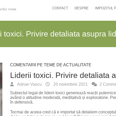
CONTACT
DESPRE
IMPOZITUL 
urilor mele
i toxici. Privire detaliata asupra li
COMENTARII PE TEME DE ACTUALITATE
Liderii toxici. Privire detaliata 
Adrian Vascu
20 noiembrie 2021
2 Comme
Subiectul legat de liderii toxici generează reacții puternice
având o atitudine moderată, meditativă și exploratorie. Pen
în defensivă.
Tocmai de aceea cred că e importat să detaliem conceptul 