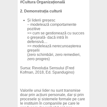
#Cultura Organizațională
2. Demonstrația culturii
Și liderii greșesc
– modelează comportamente
pozitive
>> cum se gestionează cu succes
o greșeală- dacă intră în
defensivă…
>> modelează nerecunoașterea
greșelii
(zero schimbări, zero remedieri,
zero progres)
Sursa: Revoluția Sensului (Fred
Kofman, 2018, Ed. Spandugino)
Valorile unui lider nu sunt transmise
doar prin acțiuni personale, dar și prin
procesele și sistemele formale pe care
le instituim în companiile pe care le