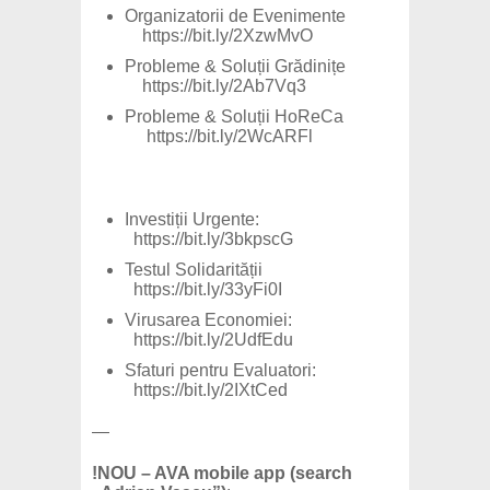
Organizatorii de Evenimente
https://bit.ly/2XzwMvO
Probleme & Soluții Grădinițe
https://bit.ly/2Ab7Vq3
Probleme & Soluții HoReCa
https://bit.ly/2WcARFl
Investiții Urgente:
https://bit.ly/3bkpscG
Testul Solidarității
https://bit.ly/33yFi0I
Virusarea Economiei:
https://bit.ly/2UdfEdu
Sfaturi pentru Evaluatori:
https://bit.ly/2IXtCed
—
!NOU – AVA mobile app (search