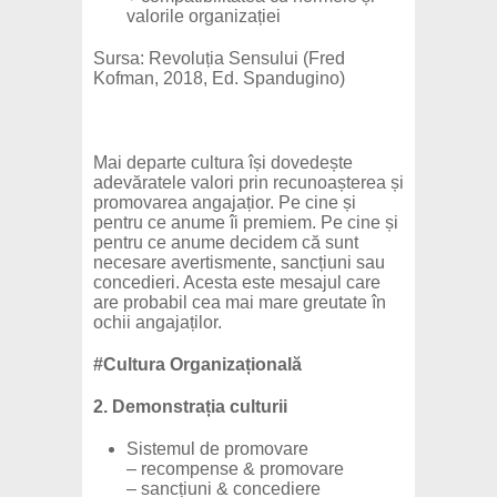
valorile organizației
Sursa: Revoluția Sensului (Fred
Kofman, 2018, Ed. Spandugino)
Mai departe cultura își dovedește
adevăratele valori prin recunoașterea și
promovarea angajațior. Pe cine și
pentru ce anume îi premiem. Pe cine și
pentru ce anume decidem că sunt
necesare avertismente, sancțiuni sau
concedieri. Acesta este mesajul care
are probabil cea mai mare greutate în
ochii angajaților.
#Cultura Organizațională
2. Demonstrația culturii
Sistemul de promovare
– recompense & promovare
– sancțiuni & concediere