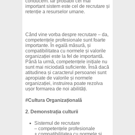
conducem. Iar probabil cel mai
important sistem este cel de recrutare și
retenție a resurselor umane.
Când vine vorba despre recrutare – da,
competențele profesionale sunt foarte
importante. În egală măsură, și
compatibilitatea cu normele și valorile
organizației este la fel de importantă.
Până la urmă, competențele inițiale nu
sunt mai niciodată suficiente. Însă dacă
atitudinea și caracterul persoanei sunt
apropiate de valorile și normele
organizației, instruirea poate rezolva
ușor formarea de noi abilități.
#Cultura Organizațională
2. Demonstrația culturii
Sistemul de recrutare
– competențele profesionale
+ compatibilitatea cu normele și