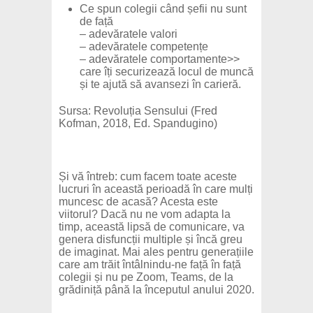
Ce spun colegii când șefii nu sunt
de față
– adevăratele valori
– adevăratele competențe
– adevăratele comportamente>>
care îți securizează locul de muncă
și te ajută să avansezi în carieră.
Sursa: Revoluția Sensului (Fred
Kofman, 2018, Ed. Spandugino)
Și vă întreb: cum facem toate aceste
lucruri în această perioadă în care mulți
muncesc de acasă? Acesta este
viitorul? Dacă nu ne vom adapta la
timp, această lipsă de comunicare, va
genera disfuncții multiple și încă greu
de imaginat. Mai ales pentru generațiile
care am trăit întâlnindu-ne față în față
colegii și nu pe Zoom, Teams, de la
grădiniță până la începutul anului 2020.