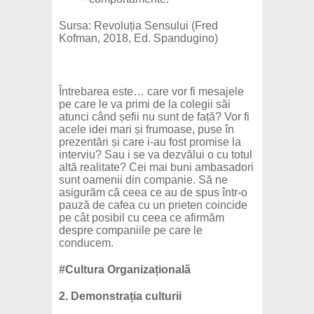
Sursa: Revoluția Sensului (Fred
Kofman, 2018, Ed. Spandugino)
Întrebarea este… care vor fi mesajele
pe care le va primi de la colegii săi
atunci când șefii nu sunt de față? Vor fi
acele idei mari și frumoase, puse în
prezentări și care i-au fost promise la
interviu? Sau i se va dezvălui o cu totul
altă realitate? Cei mai buni ambasadori
sunt oamenii din companie. Să ne
asigurăm că ceea ce au de spus într-o
pauză de cafea cu un prieten coincide
pe cât posibil cu ceea ce afirmăm
despre companiile pe care le
conducem.
#Cultura Organizațională
2. Demonstrația culturii