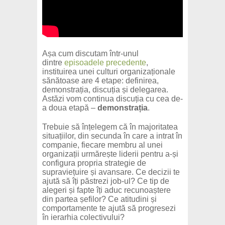
Așa cum discutam într-unul
dintre
episoadele precedente
,
instituirea unei culturi organizaționale
sănătoase are 4 etape: definirea,
demonstrația, discuția și delegarea.
Astăzi vom continua discuția cu cea de-
a doua etapă –
demonstrația
.
Trebuie să înțelegem că în majoritatea
situațiilor, din secunda în care a intrat în
companie, fiecare membru al unei
organizații urmărește liderii pentru a-și
configura propria strategie de
supraviețuire și avansare. Ce decizii te
ajută să îți păstrezi job-ul? Ce tip de
alegeri și fapte îți aduc recunoaștere
din partea șefilor? Ce atitudini și
comportamente te ajută să progresezi
în ierarhia colectivului?