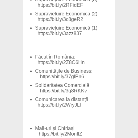
https://bit.ly/2RFidEF
Supraviețuire Economică (2)
https://bit.ly/3c8geR2
Supraviețuire Economică (1)
https://bit.ly/3azz837
Făcut în România:
https://bit.ly/2Z8C6Hn
Comunitățile de Business:
https://bit.ly/37glPn6
Solidaritatea Comercială
https://bit.ly/3g8RKKv
Comunicarea la distanță
https://bit.ly/2WryJLl
Mall-uri și Chiriași
https://bit.ly/2MonflZ