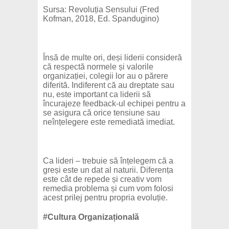
Sursa: Revoluția Sensului (Fred
Kofman, 2018, Ed. Spandugino)
Însă de multe ori, deși liderii consideră
că respectă normele și valorile
organizației, colegii lor au o părere
diferită. Indiferent că au dreptate sau
nu, este important ca liderii să
încurajeze feedback-ul echipei pentru a
se asigura că orice tensiune sau
neînțelegere este remediată imediat.
Ca lideri – trebuie să înțelegem că a
greși este un dat al naturii. Diferența
este cât de repede și creativ vom
remedia problema și cum vom folosi
acest prilej pentru propria evoluție.
#Cultura Organizațională