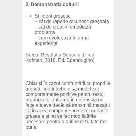
2. Demonstrația culturii
Și liderii greșesc
– cât de repede recunosc greșeala
– cât de creativ remediază
problema
– cum evoluează în urma
experienței
Sursa: Revoluția Sensului (Fred
Kofman, 2018, Ed. Spandugino)
Chiar și în cazul confruntării cu propriile
greșeli, liderii trebuie să modeleze
comportamente pozitive pentru restul
organizației. Intrarea în defensivă nu
face altceva decât să transmită mesajul
că în acea companie nu se recunoaște
greșeala și nu se fac modificările
necesare pentru a obține rezultate mai
bune.