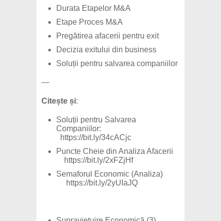
Durata Etapelor M&A
Etape Proces M&A
Pregătirea afacerii pentru exit
Decizia exitului din business
Soluții pentru salvarea companiilor
—
Citește și
:
Soluții pentru Salvarea
Companiilor:
https://bit.ly/34cACjc
Puncte Cheie din Analiza Afacerii
https://bit.ly/2xFZjHf
Semaforul Economic (Analiza)
https://bit.ly/2yUIaJQ
Supraviețuire Economică (3)