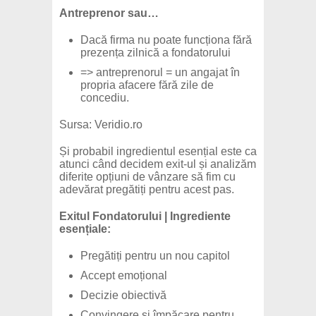
Antreprenor sau…
Dacă firma nu poate funcționa fără
prezența zilnică a fondatorului
=> antreprenorul = un angajat în
propria afacere fără zile de
concediu.
Sursa: Veridio.ro
Și probabil ingredientul esențial este ca
atunci când decidem exit-ul și analizăm
diferite opțiuni de vânzare să fim cu
adevărat pregătiți pentru acest pas.
Exitul Fondatorului | Ingrediente
esențiale:
Pregătiți pentru un nou capitol
Accept emoțional
Decizie obiectivă
Convingere și împăcare pentru