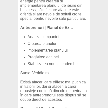
energie pentru crearea și
implementarea planului de ieșire din
business, căci fiecare afacere este
diferită și are nevoie de soluții croite
special pentru nevoile sale particulare.
Antreprenori | Planul de Exit:
Analiza companiei
Crearea planului
Implementarea planului
Pregătirea echipei
Stabilizarea noului leadership
Sursa: Veridio.ro
Există afaceri care trăiesc mai puțin ca
inițiatorii lor, dar și afaceri a căror
robustețe continuă dincolo de perioada
în care antreprenorul este dispus să se
ocupe direct de acestea.