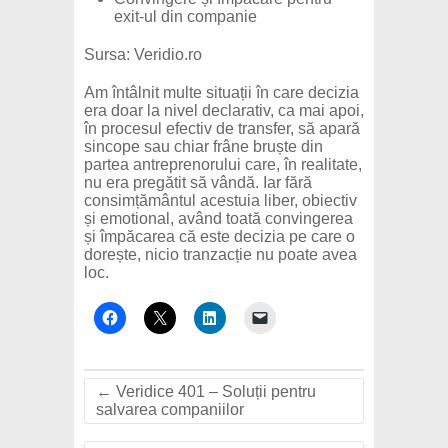
exit-ul din companie
Sursa: Veridio.ro
Am întâlnit multe situații în care decizia
era doar la nivel declarativ, ca mai apoi,
în procesul efectiv de transfer, să apară
sincope sau chiar frâne bruște din
partea antreprenorului care, în realitate,
nu era pregătit să vândă. Iar fără
consimțământul acestuia liber, obiectiv
și emotional, având toată convingerea
și împăcarea că este decizia pe care o
dorește, nicio tranzacție nu poate avea
loc.
←
Veridice 401 – Soluții pentru
salvarea companiilor