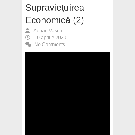
Supraviețuirea
Economică (2)
Adrian Vascu
10 aprilie 2020
No Comments