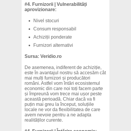
#4. Furnizorii | Vulnerabilități
aprovizionare:
Nivel stocuri
Consum responsabil
Achiziții ponderate
Furnizori alternativi
Sursa: Veridio.ro
De asemenea, indiferent de achiziție,
este în avantajul nostru să accesăm cât
mai mulți furnizori și producători
români. Astfel vom întări ecosistemul
economic din care noi toți facem parte
și împreună vom trece mai ușor peste
această perioadă. Chiar dacă va fi
puțin mai greu la început, soluțiile
locale ne vor da flexibilitatea de care
avem nevoie pentru a ne adapta
realităților curente.