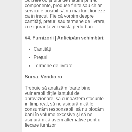
Sursele obișnuite de materii prime,
componente, produse finite sau chiar
servicii e posibil să nu mai funcționeze
ca în trecut. Fie că vorbim despre
cantități, prețuri sau termene de livrare,
cu siguranță vor exista perturbări.
#4. Furnizorii | Anticipăm schimbări:
Cantități
Prețuri
Termene de livrare
Sursa: Veridio.ro
Trebuie să analizăm foarte bine
vulnerabilitățile lanțului de
aprovizionare, să cunoaștem stocurile
în timp real, să ne asigurăm că le
consumăm responsabil, să nu blocăm
bani în volume excesive și să ne
asigurăm că avem alternative pentru
fiecare furnizor.