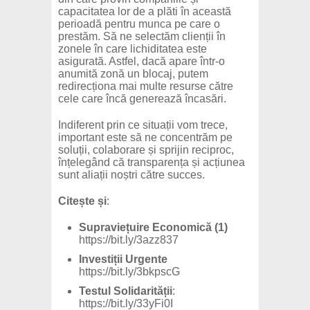
capacitatea lor de a plăti în această
perioadă pentru munca pe care o
prestăm. Să ne selectăm clienții în
zonele în care lichiditatea este
asigurată. Astfel, dacă apare într-o
anumită zonă un blocaj, putem
redirecționa mai multe resurse către
cele care încă generează încasări.
Indiferent prin ce situații vom trece,
important este să ne concentrăm pe
soluții, colaborare și sprijin reciproc,
înțelegând că transparența și acțiunea
sunt aliații noștri către succes.
Citește și
:
Supraviețuire Economică (1)
https://bit.ly/3azz837
Investiții Urgente
https://bit.ly/3bkpscG
Testul Solidarității
:
https://bit.ly/33yFi0I