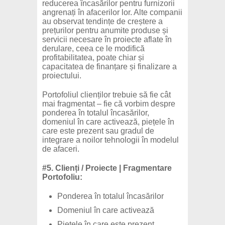
reducerea încasărilor pentru furnizorii
angrenați în afacerilor lor. Alte companii
au observat tendințe de creștere a
prețurilor pentru anumite produse și
servicii necesare în proiecte aflate în
derulare, ceea ce le modifică
profitabilitatea, poate chiar și
capacitatea de finanțare și finalizare a
proiectului.
Portofoliul clienților trebuie să fie cât
mai fragmentat – fie că vorbim despre
ponderea în totalul încasărilor,
domeniul în care activează, piețele în
care este prezent sau gradul de
integrare a noilor tehnologii în modelul
de afaceri.
#5. Clienți / Proiecte | Fragmentare
Portofoliu:
Ponderea în totalul încasărilor
Domeniul în care activează
Piețele în care este prezent