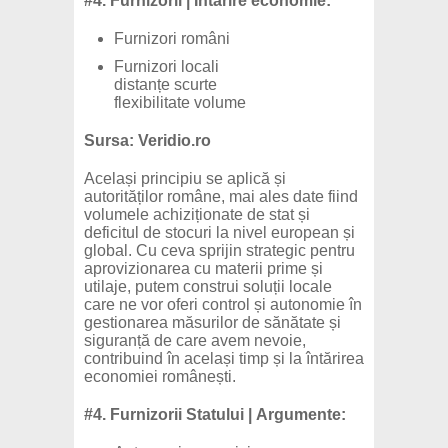
#4. Furnizorii | Întărire economie:
Furnizori români
Furnizori locali
distanțe scurte
flexibilitate volume
Sursa: Veridio.ro
Același principiu se aplică și
autorităților române, mai ales date fiind
volumele achiziționate de stat și
deficitul de stocuri la nivel european și
global. Cu ceva sprijin strategic pentru
aprovizionarea cu materii prime și
utilaje, putem construi soluții locale
care ne vor oferi control și autonomie în
gestionarea măsurilor de sănătate și
siguranță de care avem nevoie,
contribuind în același timp și la întărirea
economiei românești.
#4. Furnizorii Statului | Argumente: