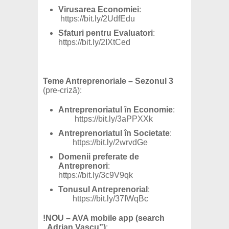
Virusarea Economiei
:
https://bit.ly/2UdfEdu
Sfaturi pentru Evaluatori
:
https://bit.ly/2IXtCed
Teme Antreprenoriale – Sezonul 3
(pre-criză):
Antreprenoriatul în Economie
:
https://bit.ly/3aPPXXk
Antreprenoriatul în Societate
:
https://bit.ly/2wrvdGe
Domenii preferate de
Antreprenori
:
https://bit.ly/3c9V9qk
Tonusul Antreprenorial
:
https://bit.ly/37IWqBc
!NOU – AVA mobile app (search
„Adrian Vascu”)
: