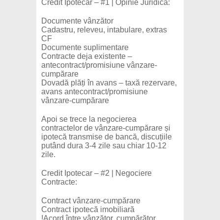
Credit Ipotecar – #1 | Opinie Juridică:
Documente vânzător
Cadastru, releveu, intabulare, extras
CF
Documente suplimentare
Contracte deja existente –
antecontract/promisiune vânzare-
cumpărare
Dovadă plăți în avans – taxă rezervare,
avans antecontract/promisiune
vânzare-cumpărare
Apoi se trece la negocierea
contractelor de vânzare-cumpărare și
ipotecă transmise de bancă, discuțiile
putând dura 3-4 zile sau chiar 10-12
zile.
Credit Ipotecar – #2 | Negociere
Contracte:
Contract vânzare-cumpărare
Contract ipotecă imobiliară
!Acord între vânzător, cumpărător,