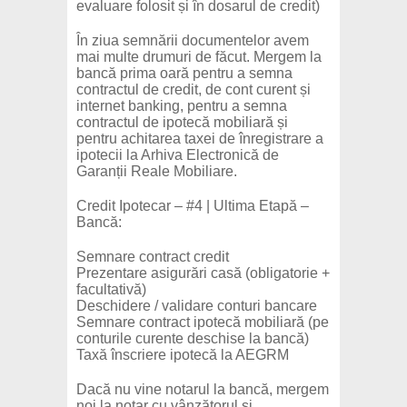
evaluare folosit și în dosarul de credit)
În ziua semnării documentelor avem
mai multe drumuri de făcut. Mergem la
bancă prima oară pentru a semna
contractul de credit, de cont curent și
internet banking, pentru a semna
contractul de ipotecă mobiliară și
pentru achitarea taxei de înregistrare a
ipotecii la Arhiva Electronică de
Garanții Reale Mobiliare.
Credit Ipotecar – #4 | Ultima Etapă –
Bancă:
Semnare contract credit
Prezentare asigurări casă (obligatorie +
facultativă)
Deschidere / validare conturi bancare
Semnare contract ipotecă mobiliară (pe
conturile curente deschise la bancă)
Taxă înscriere ipotecă la AEGRM
Dacă nu vine notarul la bancă, mergem
noi la notar cu vânzătorul și