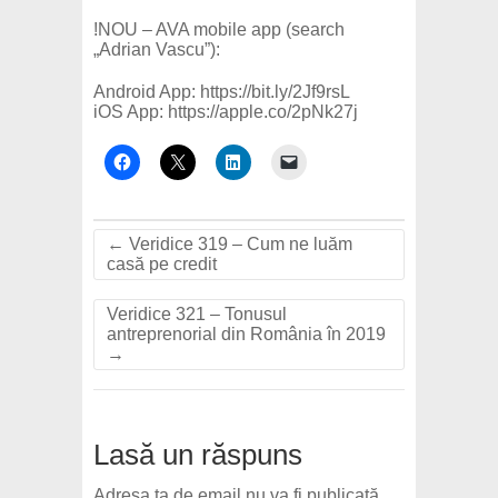
!NOU – AVA mobile app (search
„Adrian Vascu”):
Android App: https://bit.ly/2Jf9rsL
iOS App: https://apple.co/2pNk27j
←
Veridice 319 – Cum ne luăm
casă pe credit
Veridice 321 – Tonusul
antreprenorial din România în 2019
→
Lasă un răspuns
Adresa ta de email nu va fi publicată.