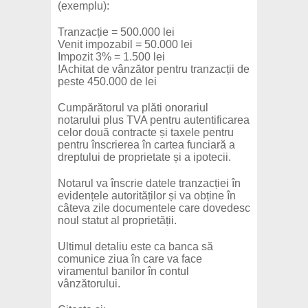
(exemplu):
Tranzacție = 500.000 lei
Venit impozabil = 50.000 lei
Impozit 3% = 1.500 lei
!Achitat de vânzător pentru tranzacții de
peste 450.000 de lei
Cumpărătorul va plăti onorariul
notarului plus TVA pentru autentificarea
celor două contracte și taxele pentru
pentru înscrierea în cartea funciară a
dreptului de proprietate și a ipotecii.
Notarul va înscrie datele tranzacției în
evidențele autorităților și va obține în
câteva zile documentele care dovedesc
noul statut al proprietății.
Ultimul detaliu este ca banca să
comunice ziua în care va face
viramentul banilor în contul
vânzătorului.