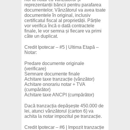
reprezentanții băncii pentru parafarea
documentelor. Vânzătorul va avea toate
documentele în original, inclusiv
certificatul fiscal al proprietății. Părțile
vor verifica încă o dată contractele
finale, le vor semna și fiecare va primi
câte un duplicat.
Credit Ipotecar – #5 | Ultima Etapă –
Notar:
Predare documente originale
(verificare)
Semnare documente finale
Achitare taxe tranzacție (vânzător)
Achitare onorariu notar + TVA
(cumpărător)
Achitare taxe ANCPI (cumpărător)
Dacă tranzacția depășește 450.000 de
lei, atunci vânzătorul (carton 6) va
achita la notar impozitul pe tranzacție.
Credit Ipotecar – #6 | Impozit tranzacție