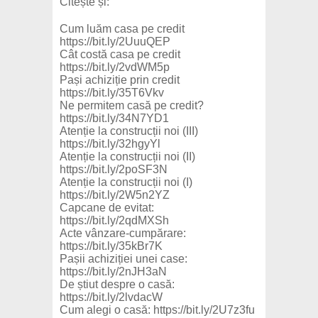
Citește și:
Cum luăm casa pe credit
https://bit.ly/2UuuQEP
Cât costă casa pe credit
https://bit.ly/2vdWM5p
Pași achiziție prin credit
https://bit.ly/35T6Vkv
Ne permitem casă pe credit?
https://bit.ly/34N7YD1
Atenție la construcții noi (III)
https://bit.ly/32hgyYl
Atenție la construcții noi (II)
https://bit.ly/2poSF3N
Atenție la construcții noi (I)
https://bit.ly/2W5n2YZ
Capcane de evitat:
https://bit.ly/2qdMXSh
Acte vânzare-cumpărare:
https://bit.ly/35kBr7K
Pașii achiziției unei case:
https://bit.ly/2nJH3aN
De știut despre o casă:
https://bit.ly/2lvdacW
Cum alegi o casă: https://bit.ly/2U7z3fu