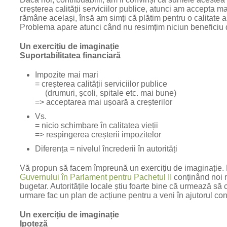
creșterea calității serviciilor publice, atunci am accepta ma
rămâne același, însă am simți că plătim pentru o calitate a 
Problema apare atunci când nu resimțim niciun beneficiu d
Un exercițiu de imaginație
Suportabilitatea financiară
Impozite mai mari
= creșterea calității serviciilor publice
(drumuri, școli, spitale etc. mai bune)
=> acceptarea mai ușoară a creșterilor
Vs.
= nicio schimbare în calitatea vieții
=> respingerea creșterii impozitelor
Diferența = nivelul încrederii în autorități
Vă propun să facem împreună un exercițiu de imaginație.
Guvernului în Parlament pentru Pachetul II
conținând noi m
bugetar. Autoritățile locale știu foarte bine că urmează să 
urmare fac un plan de acțiune pentru a veni în ajutorul cont
Un exercițiu de imaginație
Ipoteză