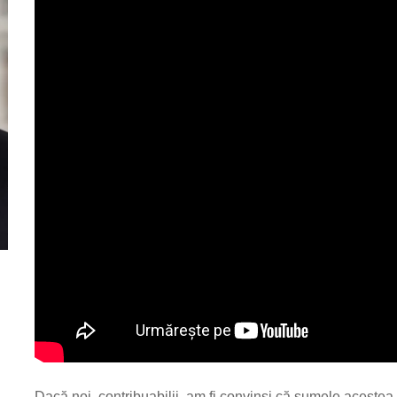
Dacă noi, contribuabilii, am fi convinși că sumele acestea 