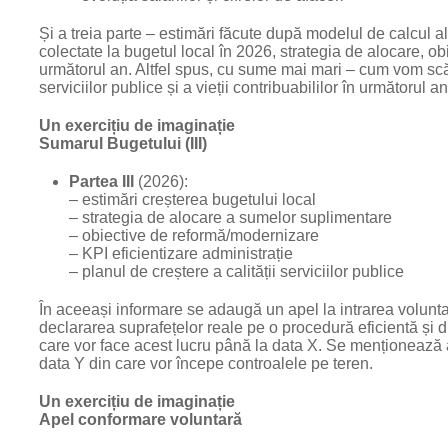
Și a treia parte – estimări făcute după modelul de calcul a
colectate la bugetul local în 2026, strategia de alocare, 
următorul an. Altfel spus, cu sume mai mari – cum vom scă
serviciilor publice și a vieții contribuabililor în următorul an
Un exercițiu de imaginație
Sumarul Bugetului (III)
Partea III
(2026):
– estimări creșterea bugetului local
– strategia de alocare a sumelor suplimentare
– obiective de reformă/modernizare
– KPI eficientizare administrație
– planul de creștere a calității serviciilor publice
În aceeași informare se adaugă un apel la intrarea voluntară
declararea suprafețelor reale pe o procedură eficientă și di
care vor face acest lucru până la data X. Se menționează a
data Y din care vor începe controalele pe teren.
Un exercițiu de imaginație
Apel conformare voluntară