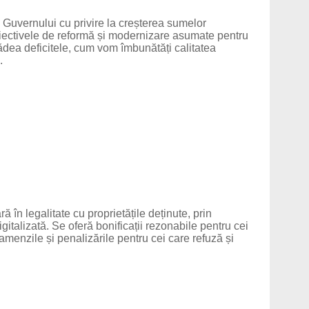
l Guvernului cu privire la creșterea sumelor
obiectivele de reformă și modernizare asumate pentru
dea deficitele, cum vom îmbunătăți calitatea
.
 în legalitate cu proprietățile deținute, prin
gitalizată. Se oferă bonificații rezonabile pentru cei
menzile și penalizările pentru cei care refuză și