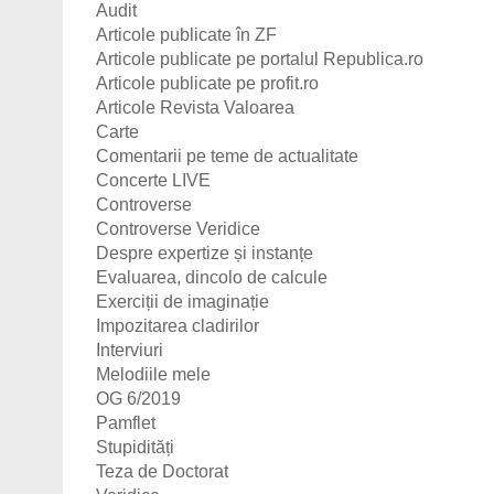
Audit
Articole publicate în ZF
Articole publicate pe portalul Republica.ro
Articole publicate pe profit.ro
Articole Revista Valoarea
Carte
Comentarii pe teme de actualitate
Concerte LIVE
Controverse
Controverse Veridice
Despre expertize și instanțe
Evaluarea, dincolo de calcule
Exerciții de imaginație
Impozitarea cladirilor
Interviuri
Melodiile mele
OG 6/2019
Pamflet
Stupidități
Teza de Doctorat