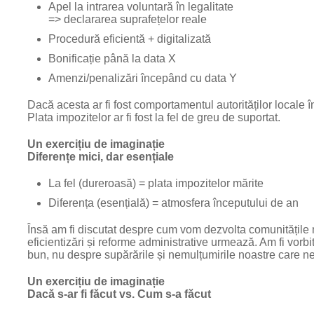
Apel la intrarea voluntară în legalitate
=> declararea suprafețelor reale
Procedură eficientă + digitalizată
Bonificație până la data X
Amenzi/penalizări începând cu data Y
Dacă acesta ar fi fost comportamentul autorităților locale în
Plata impozitelor ar fi fost la fel de greu de suportat.
Un exercițiu de imaginație
Diferențe mici, dar esențiale
La fel (dureroasă) = plata impozitelor mărite
Diferența (esențială) = atmosfera începutului de an
Însă am fi discutat despre cum vom dezvolta comunitățile n
eficientizări și reforme administrative urmează. Am fi vorb
bun, nu despre supărările și nemulțumirile noastre care ne
Un exercițiu de imaginație
Dacă s-ar fi făcut vs. Cum s-a făcut