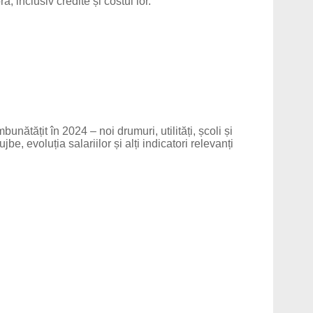
a, inclusiv credite și costul lor.
nătățit în 2024 – noi drumuri, utilități, școli și
ujbe, evoluția salariilor și alți indicatori relevanți