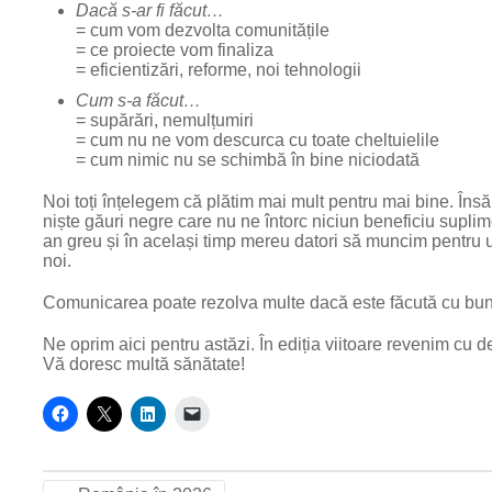
Dacă s-ar fi făcut…
= cum vom dezvolta comunitățile
= ce proiecte vom finaliza
= eficientizări, reforme, noi tehnologii
Cum s-a făcut…
= supărări, nemulțumiri
= cum nu ne vom descurca cu toate cheltuielile
= cum nimic nu se schimbă în bine niciodată
Noi toți înțelegem că plătim mai mult pentru mai bine. Îns
niște găuri negre care nu ne întorc niciun beneficiu supli
an greu și în același timp mereu datori să muncim pentru u
noi.
Comunicarea poate rezolva multe dacă este făcută cu bună c
Ne oprim aici pentru astăzi. În ediția viitoare revenim cu de
Vă doresc multă sănătate!