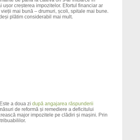
i ușor creșterea impozitelor. Efortul financiar ar
vieții mai bună – drumuri, școli, spitale mai bune.
eși plătim considerabil mai mult.
 Este a doua zi
după angajarea răspunderii
ăsuri de reformă și remediere a deficitului
crească major impozitele pe clădiri și mașini. Prin
ribuabililor.