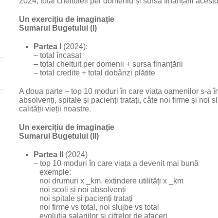
2024, total cheltuieli per domeniu și sursa finanțării acestor
Un exercițiu de imaginație
Sumarul Bugetului (I)
Partea I
(2024):
– total încasat
– total cheltuit per domenii + sursa finanțării
– total credite + total dobânzi plătite
A doua parte – top 10 moduri în care viața oamenilor s-a îmbu
e
absolvenți, spitale și pacienți tratați, câte noi firme și noi sl
calității vieții noastre.
Un exercițiu de imaginație
Sumarul Bugetului (II)
Partea II
(2024)
– top 10 moduri în care viața a devenit mai bună
exemple:
noi drumuri x _km, extindere utilități x _km
noi școli și noi absolvenți
noi spitale și pacienți tratați
noi firme vs total, noi slujbe vs total
evoluția salariilor și cifrelor de afaceri