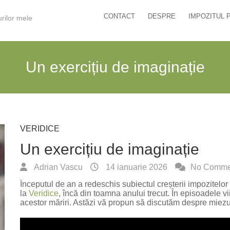
CONTACT
DESPRE
IMPOZITUL 
urilor mele
Un exercițiu de imaginație
VERIDICE
Un exercițiu de imaginație
Adrian Vascu
14 ianuarie 2026
No Comme
Începutul de an a redeschis subiectul creșterii impozitelor 
la
Veridice
, încă din toamna anului trecut. În episoadele v
acestor măriri. Astăzi vă propun să discutăm despre miezul