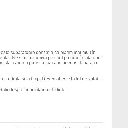
ă este supărătoare senzația că plătim mai mult în
mentar. Ne simțim cumva pe cont propriu în fața unui
n stat care nu pare că joacă în aceeași tabără cu
redință și la timp. Reversul este la fel de valabil.
talii despre impozitarea clădirilor.