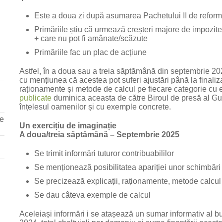
Este a doua zi după asumarea Pachetului II de refor
Primăriile știu că urmează creșteri majore de impozit
+ care nu pot fi amânate/scăzute
Primăriile fac un plac de acțiune
Astfel, în a doua sau a treia săptămână din septembrie 2025 
cu mențiunea că acestea pot suferi ajustări până la finaliza
raționamente și metode de calcul pe fiecare categorie cu 
publicate
duminica aceasta de către Biroul de presă al Guv
înțelesul oamenilor și cu exemple concrete.
re
Un exercițiu de imaginație
A doua/treia săptămână – Septembrie 2025
Se trimit informări tuturor contribuabililor
Se menționează posibilitatea apariției unor schimbări
Se precizează explicații, raționamente, metode calcul
Se dau câteva exemple de calcul
Aceleiași informări i se atașează un sumar informativ al bug