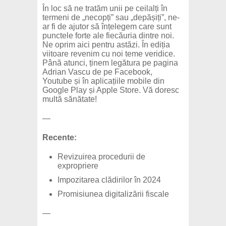
În loc să ne tratăm unii pe ceilalți în
termeni de „necopți” sau „depășiți”, ne-
ar fi de ajutor să înțelegem care sunt
punctele forte ale fiecăuria dintre noi.
Ne oprim aici pentru astăzi. În ediția
viitoare revenim cu noi teme veridice.
Până atunci, ținem legătura pe pagina
Adrian Vascu de pe Facebook,
Youtube și în aplicațiile mobile din
Google Play și Apple Store. Vă doresc
multă sănătate!
—
Recente:
Revizuirea procedurii de
expropriere
Impozitarea clădirilor în 2024
Promisiunea digitalizării fiscale
—