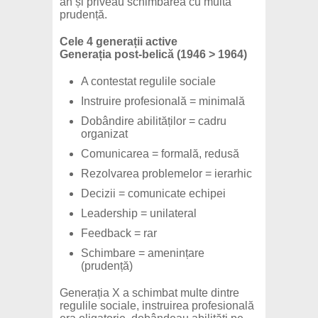
an și priveau schimbarea cu multă
prudență.
Cele 4 generații active
Generația post-belică (1946 > 1964)
A contestat regulile sociale
Instruire profesională = minimală
Dobândire abilităților = cadru
organizat
Comunicarea = formală, redusă
Rezolvarea problemelor = ierarhic
Decizii = comunicate echipei
Leadership = unilateral
Feedback = rar
Schimbare = amenințare
(prudență)
Generația X a schimbat multe dintre
regulile sociale, instruirea profesională