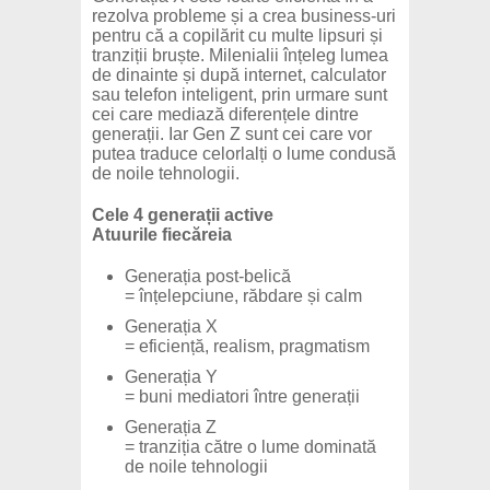
rezolva probleme și a crea business-uri
pentru că a copilărit cu multe lipsuri și
tranziții bruște. Milenialii înțeleg lumea
de dinainte și după internet, calculator
sau telefon inteligent, prin urmare sunt
cei care mediază diferențele dintre
generații. Iar Gen Z sunt cei care vor
putea traduce celorlalți o lume condusă
de noile tehnologii.
Cele 4 generații active
Atuurile fiecăreia
Generația post-belică
= înțelepciune, răbdare și calm
Generația X
= eficiență, realism, pragmatism
Generația Y
= buni mediatori între generații
Generația Z
= tranziția către o lume dominată
de noile tehnologii