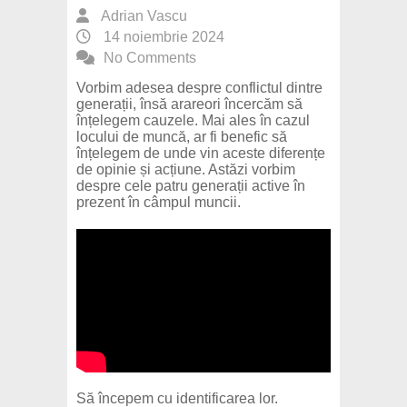
Adrian Vascu
14 noiembrie 2024
No Comments
Vorbim adesea despre conflictul dintre
generații, însă arareori încercăm să
înțelegem cauzele. Mai ales în cazul
locului de muncă, ar fi benefic să
înțelegem de unde vin aceste diferențe
de opinie și acțiune. Astăzi vorbim
despre cele patru generații active în
prezent în câmpul muncii.
Să începem cu identificarea lor.