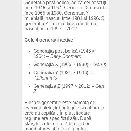
Generația post-belică, adică cei născuți
între 1946 și 1964. Generația X născută
între 1965 și 1980. Generația Y,
milenialii, născuți între 1981 și 1996. Și
generația Z, cei mai tineri din birou,
născuți între 1997 – 2012.
Cele 4 generații active
Generația post-belică (1946 >
1964) –
Baby Boomers
Generația X (1965 > 1980) –
Gen X
Generația Y (1981 > 1996) –
Millennials
Generațiza Z (1997 > 2012) –
Gen
Z
Fiecare generație este marcată de
evenimentele, tehnologiile și cultura în
care au copilărit. În plus, fiecare
regiune are specificul său. După
sfârșitul celui de-al 2-lea război
mondial Vestul a trecut printr-o