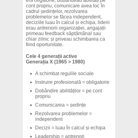
era oligatorie, dobândeau abilități pe
cont propriu, comunicare avea loc în
cadrul ședințelor, rezolvarea
problemelor se făcea independent,
deciziile luau în calcul și echipa, liderii
erau antrenorii organizației, angajații
primeau feedback săptămânal sau
chiar zilnic și priveau schimbarea ca
fiind oportunitate.
Cele 4 generații active
Generația X (1965 > 1980)
A schimbat regulile sociale
Instruire profesională = obligatorie
Dobândire abilităților = pe cont
propriu
Comunicarea = ședințe
Rezolvarea problemelor =
independent
Decizii = luau în calcul și echipa
Leadership = antrenori