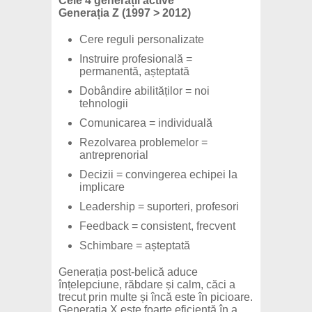
Cele 4 generații active
Generația Z (1997 > 2012)
Cere reguli personalizate
Instruire profesională =
permanentă, așteptată
Dobândire abilităților = noi
tehnologii
Comunicarea = individuală
Rezolvarea problemelor =
antreprenorial
Decizii = convingerea echipei la
implicare
Leadership = suporteri, profesori
Feedback = consistent, frecvent
Schimbare = așteptată
Generația post-belică aduce
înțelepciune, răbdare și calm, căci a
trecut prin multe și încă este în picioare.
Generația X este foarte eficientă în a