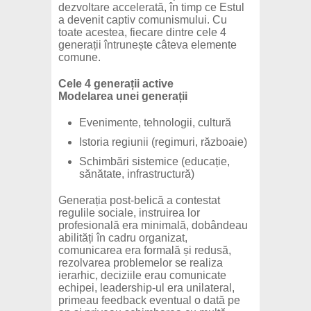
dezvoltare accelerată, în timp ce Estul
a devenit captiv comunismului. Cu
toate acestea, fiecare dintre cele 4
generații întrunește câteva elemente
comune.
Cele 4 generații active
Modelarea unei generații
Evenimente, tehnologii, cultură
Istoria regiunii (regimuri, războaie)
Schimbări sistemice (educație,
sănătate, infrastructură)
Generația post-belică a contestat
regulile sociale, instruirea lor
profesională era minimală, dobândeau
abilități în cadru organizat,
comunicarea era formală și redusă,
rezolvarea problemelor se realiza
ierarhic, deciziile erau comunicate
echipei, leadership-ul era unilateral,
primeau feedback eventual o dată pe