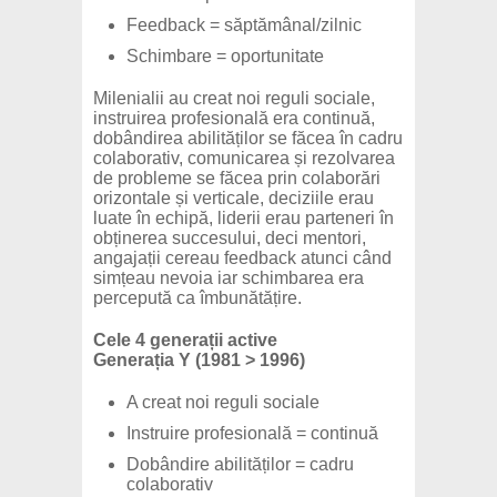
Feedback = săptămânal/zilnic
Schimbare = oportunitate
Milenialii au creat noi reguli sociale,
instruirea profesională era continuă,
dobândirea abilităților se făcea în cadru
colaborativ, comunicarea și rezolvarea
de probleme se făcea prin colaborări
orizontale și verticale, deciziile erau
luate în echipă, liderii erau parteneri în
obținerea succesului, deci mentori,
angajații cereau feedback atunci când
simțeau nevoia iar schimbarea era
percepută ca îmbunătățire.
Cele 4 generații active
Generația Y (1981 > 1996)
A creat noi reguli sociale
Instruire profesională = continuă
Dobândire abilităților = cadru
colaborativ