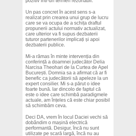
pozitiv într-un termen rezonabil.
Un pas concret în acest sens s-a
realizat prin crearea unui grup de lucru
care se va ocupa de a schița draftul
propunerii actului normativ actualizat,
care ulterior va fi supus dezbaterii
tuturor partenerilor implicați și apoi
dezbaterii publice.
Mi-a rămas în minte intervenția din
conferință a doamnei judecător Delia
Narcisa Theohari de la Curtea de Apel
București. Domnia sa a afirmat că ar fi
benefic ca judecătorii să apeleze la un
expert consilier. Mi s-a părut o idee
foarte bună. Iar dincolo de faptul că
este o idee care schimbă paradigmele
actuale, am înțeles că este chiar posibil
să schimbăm ceva.
Deci DA, vrem în locul Daciei vechi să
dobândim o mașină electrică
performantă. Desigur, încă nu sunt
utilizate pe scară largă, încă nu au