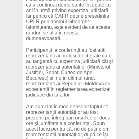
că a continuat demersurile începute cu
ani în urmă privind expertiza judiciară.
Iar pentru că CAFR deține presedinția
UPLR prin domnul Gheorghe
Ialomițeanu, este evident de ce aceste
rânduri se află în revista
dumneavoastră.
Participanții la conferință au fost atât
reprezentanți ai profesiilor liberale care
au tangență cu expertiza judiciară cât și
reprezentanți ai autorităților (Ministerul
Justiției, Senat, Curtea de Apel
București) și, nu în ultimul rând,
reprezentanți ai Republicii Moldova cu
experiență în reglementarea expertizei
judiciare din țara lor.
Am apreciat în mod deosebit faptul că
reprezentanții autorităților au fost
prezenți pe întreg parcursul celor două
ore și jumătate ale conferinței. Spun
acest lucru pentru că, nu de puține ori,
reprezentanții autorităților, după ce își