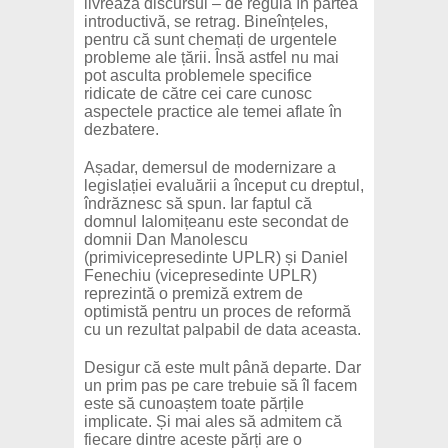
livrează discursul – de regulă în partea
introductivă, se retrag. Bineînțeles,
pentru că sunt chemați de urgentele
probleme ale țării. Însă astfel nu mai
pot asculta problemele specifice
ridicate de către cei care cunosc
aspectele practice ale temei aflate în
dezbatere.
Așadar, demersul de modernizare a
legislației evaluării a început cu dreptul,
îndrăznesc să spun. Iar faptul că
domnul Ialomițeanu este secondat de
domnii Dan Manolescu
(primivicepresedinte UPLR) și Daniel
Fenechiu (vicepresedinte UPLR)
reprezintă o premiză extrem de
optimistă pentru un proces de reformă
cu un rezultat palpabil de data aceasta.
Desigur că este mult până departe. Dar
un prim pas pe care trebuie să îl facem
este să cunoaștem toate părțile
implicate. Și mai ales să admitem că
fiecare dintre aceste părți are o