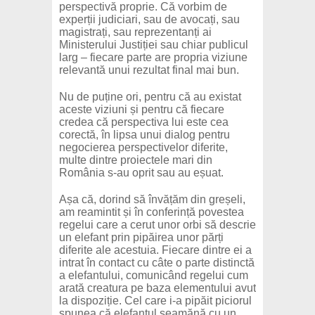
perspectivă proprie. Că vorbim de
experții judiciari, sau de avocați, sau
magistrați, sau reprezentanți ai
Ministerului Justiției sau chiar publicul
larg – fiecare parte are propria viziune
relevantă unui rezultat final mai bun.
Nu de puține ori, pentru că au existat
aceste viziuni și pentru că fiecare
credea că perspectiva lui este cea
corectă, în lipsa unui dialog pentru
negocierea perspectivelor diferite,
multe dintre proiectele mari din
România s-au oprit sau au eșuat.
Așa că, dorind să învățăm din greșeli,
am reamintit și în conferință povestea
regelui care a cerut unor orbi să descrie
un elefant prin pipăirea unor părți
diferite ale acestuia. Fiecare dintre ei a
intrat în contact cu câte o parte distinctă
a elefantului, comunicând regelui cum
arată creatura pe baza elementului avut
la dispoziție. Cel care i-a pipăit piciorul
spunea că elefantul seamănă cu un