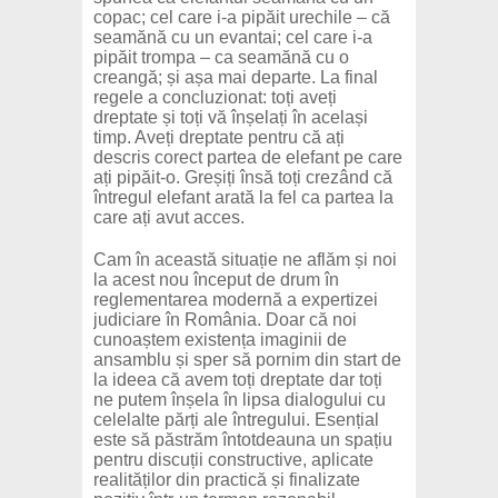
copac; cel care i-a pipăit urechile – că
seamănă cu un evantai; cel care i-a
pipăit trompa – ca seamănă cu o
creangă; și așa mai departe. La final
regele a concluzionat: toți aveți
dreptate și toți vă înșelați în același
timp. Aveți dreptate pentru că ați
descris corect partea de elefant pe care
ați pipăit-o. Greșiți însă toți crezând că
întregul elefant arată la fel ca partea la
care ați avut acces.
Cam în această situație ne aflăm și noi
la acest nou început de drum în
reglementarea modernă a expertizei
judiciare în România. Doar că noi
cunoaștem existența imaginii de
ansamblu și sper să pornim din start de
la ideea că avem toți dreptate dar toți
ne putem înșela în lipsa dialogului cu
celelalte părți ale întregului. Esențial
este să păstrăm întotdeauna un spațiu
pentru discuții constructive, aplicate
realităților din practică și finalizate