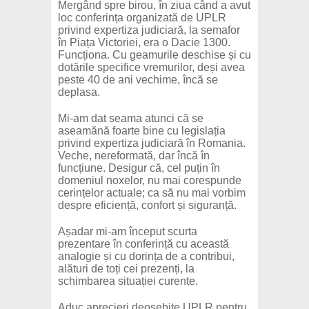
Mergând spre birou, în ziua când a avut
loc conferința organizată de UPLR
privind expertiza judiciară, la semafor
în Piața Victoriei, era o Dacie 1300.
Funcționa. Cu geamurile deschise și cu
dotările specifice vremurilor, deși avea
peste 40 de ani vechime, încă se
deplasa.
Mi-am dat seama atunci că se
aseamănă foarte bine cu legislația
privind expertiza judiciară în Romania.
Veche, nereformată, dar încă în
funcțiune. Desigur că, cel puțin în
domeniul noxelor, nu mai corespunde
cerințelor actuale; ca să nu mai vorbim
despre eficiență, confort și siguranță.
Așadar mi-am început scurta
prezentare în conferință cu această
analogie și cu dorința de a contribui,
alături de toți cei prezenți, la
schimbarea situației curente.
Aduc aprecieri deosebite UPLR pentru