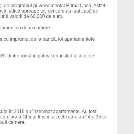
ă și de programul guvernamental Prima Casă. Astfel,
să, adică aproape toți cei care au luat casă pe
 jurul valorii de 60.000 de euro.
artament cu două camere.
te cu împrumut de la bancă, tot apartamentele
% dintre români, potrivit unui studiu făcut de
făcute în 2018 au însemnat apartamente. Au fost
cum arată Ghidul Imobiliar, cele care au între 35 și
două camere.