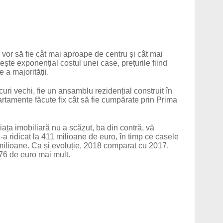
vor să fie cât mai aproape de centru și cât mai
ște exponențial costul unei case, prețurile fiind
 a majorității.
ri vechi, fie un ansamblu rezidențial construit în
artamente făcute fix cât să fie cumpărate prin Prima
ața imobiliară nu a scăzut, ba din contră, vă
 ridicat la 411 milioane de euro, în timp ce casele
milioane. Ca și evoluție, 2018 comparat cu 2017,
 76 de euro mai mult.