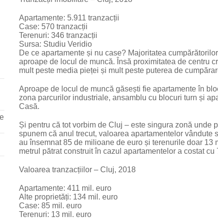
Apartamente: 5.911 tranzacții
Case: 570 tranzacții
Terenuri: 346 tranzacții
Sursa: Studiu Veridio
De ce apartamente și nu case? Majoritatea cumpărătorilor 
aproape de locul de muncă. Însă proximitatea de centru cre
mult peste media pieței și mult peste puterea de cumpărare
Aproape de locul de muncă găsești fie apartamente în blocu
zona parcurilor industriale, ansamblu cu blocuri turn și ap
Casă.
re
Și pentru că tot vorbim de Cluj – este singura zonă unde pi
spunem că anul trecut, valoarea apartamentelor vândute s-a
au însemnat 85 de milioane de euro și terenurile doar 13 
metrul pătrat construit în cazul apartamentelor a costat cu
Valoarea tranzacțiilor – Cluj, 2018
Apartamente: 411 mil. euro
Alte proprietăți: 134 mil. euro
Case: 85 mil. euro
Terenuri: 13 mil. euro