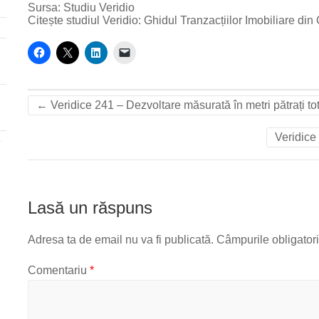
Sursa: Studiu Veridio
Citește studiul Veridio: Ghidul Tranzacțiilor Imobiliare di
←
Veridice 241 – Dezvoltare măsurată în metri pătrați t
Veridice
e
Lasă un răspuns
Adresa ta de email nu va fi publicată.
Câmpurile obligator
Comentariu
*