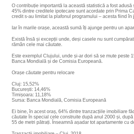
O contribuție importantă la această statistică a fost adus
45% dintre creditele ipotecare sunt acordate prin Prima Ca
credit s-au limitat la plafonul programului – acesta fiind în
Iar în marile orașe, această sumă îți ajunge pentru un ap
Există însă și excepții unde, deși casele nu sunt cumpăra
rămân cele mai căutate.
Este exemplul Clujului, unde și-ar dori să se mute peste 15
Banca Mondială și de Comisia Europeană.
Orașe căutate pentru relocare
Cluj: 15,52%
București: 14,46%
Timișoara: 11,18%
Sursa: Banca Mondială, Comisia Europeană
Ei bine, în acest oraș, 64% dintre tranzacțiile imobiliare 
căutate în special cele construite după anul 2000 și, după 
55 de metri pătrați. Înseamnă așadar tot apartamente cu 
Tranzacții imobiliare – Cluj, 2018