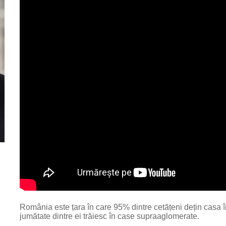
România este țara în care 95% dintre cetățeni dețin casa în 
jumătate dintre ei trăiesc în case supraaglomerate.