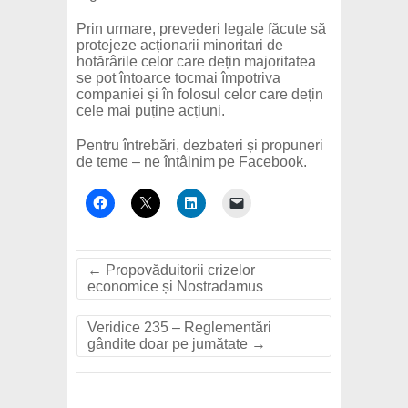
Prin urmare, prevederi legale făcute să
protejeze acționarii minoritari de
hotărârile celor care dețin majoritatea
se pot întoarce tocmai împotriva
companiei și în folosul celor care dețin
cele mai puține acțiuni.
Pentru întrebări, dezbateri și propuneri
de teme – ne întâlnim pe Facebook.
←
Propovăduitorii crizelor
economice și Nostradamus
Veridice 235 – Reglementări
gândite doar pe jumătate
→