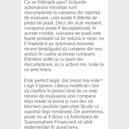
Ce se întâmplă apoi? Acțiunile
acționarului minoritar sunt
răscumpărate la valoarea din raportul
de evaluare, care poate fi diferită de
prețul de piață. Deci, din acel moment,
compania poate fi decapitalizată. În
aceste condiții, valoarea de piață este
foarte probabil să fie redusă și nimic nu
îl împiedică pe acționarul minoritar
recent despăgubit să cumpere din nou
acțiuni în cadrul aceleași companii.
Rămâne astfel și cu banii din
răscumpărare, și cu acțiuni noi, luate la
un preț redus.
Este perfect legal, dar moral mai este?
Legii îi lipsesc câteva modificări care
să clarifice în primul rând de ce este
nevoie de evaluarea unei companii
deja listate la bursă și cum faci să
blochezi posibile speculații făcute cu
suportul legii românești. De asemenea,
poate nu ar fi târziu ca Autoritatea de
Supraveghere Financiară să aibă
reglementări în acest sens.