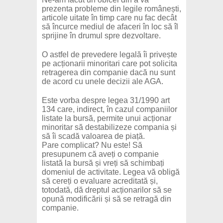
prezenta probleme din legile românești,
articole uitate în timp care nu fac decât
să încurce mediul de afaceri în loc să îl
sprijine în drumul spre dezvoltare.
O astfel de prevedere legală îi privește
pe acționarii minoritari care pot solicita
retragerea din companie dacă nu sunt
de acord cu unele decizii ale AGA.
Este vorba despre legea 31/1990 art
134 care, indirect, în cazul companiilor
listate la bursă, permite unui acționar
minoritar să destabilizeze compania și
să îi scadă valoarea de piață.
Pare complicat? Nu este! Să
presupunem că aveți o companie
listată la bursă și vreți să schimbați
domeniul de activitate. Legea vă obligă
să cereți o evaluare acreditată și,
totodată, dă dreptul acționarilor să se
opună modificării și să se retragă din
companie.