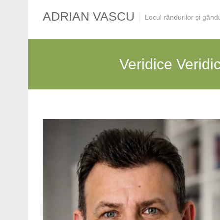
ADRIAN VASCU
Locul rândurilor și gând
Veridice Veridi