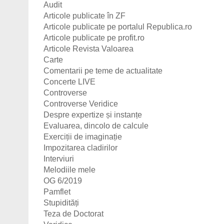
Audit
Articole publicate în ZF
Articole publicate pe portalul Republica.ro
Articole publicate pe profit.ro
Articole Revista Valoarea
Carte
Comentarii pe teme de actualitate
Concerte LIVE
Controverse
Controverse Veridice
Despre expertize și instanțe
Evaluarea, dincolo de calcule
Exerciții de imaginație
Impozitarea cladirilor
Interviuri
Melodiile mele
OG 6/2019
Pamflet
Stupidități
Teza de Doctorat