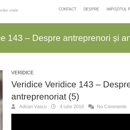
CONTACT
DESPRE
IMPOZITUL 
urilor mele
ce 143 – Despre antreprenori și an
VERIDICE
Veridice Veridice 143 – Despre
antreprenoriat (5)
Adrian Vascu
4 iulie 2018
No Comments