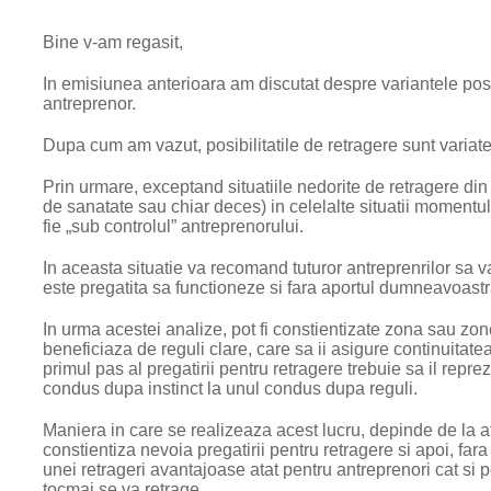
Bine v-am regasit,
In emisiunea anterioara am discutat despre variantele posibi
antreprenor.
Dupa cum am vazut, posibilitatile de retragere sunt variate,
Prin urmare, exceptand situatiile nedorite de retragere din
de sanatate sau chiar deces) in celelalte situatii momentul 
fie „sub controlul” antreprenorului.
In aceasta situatie va recomand tuturor antreprenrilor sa v
este pregatita sa functioneze si fara aportul dumneavoastr
In urma acestei analize, pot fi constientizate zona sau zon
beneficiaza de reguli clare, care sa ii asigure continuitate
primul pas al pregatirii pentru retragere trebuie sa il repr
condus dupa instinct la unul condus dupa reguli.
Maniera in care se realizeaza acest lucru, depinde de la a
constientiza nevoia pregatirii pentru retragere si apoi, far
unei retrageri avantajoase atat pentru antreprenori cat si p
tocmai se va retrage.