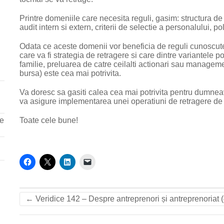
Printre domeniile care necesita reguli, gasim: structura de
audit intern si extern, criterii de selectie a personalului, p
Odata ce aceste domenii vor beneficia de reguli cunoscute
care va fi strategia de retragere si care dintre variantele p
familie, preluarea de catre ceilalti actionari sau manageme
bursa) este cea mai potrivita.
Va doresc sa gasiti calea cea mai potrivita pentru dumneavoa
va asigure implementarea unei operatiuni de retragere de
re
Toate cele bune!
←
Veridice 142 – Despre antreprenori și antreprenoriat (