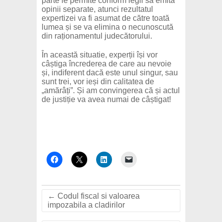
parte le permite conform legii să emită
opinii separate, atunci rezultatul
expertizei va fi asumat de către toată
lumea și se va elimina o necunoscută
din raționamentul judecătorului.
În această situatie, experții își vor
câștiga încrederea de care au nevoie
și, indiferent dacă este unul singur, sau
sunt trei, vor ieși din calitatea de
„amărâți”. Și am convingerea că și actul
de justiție va avea numai de câștigat!
←
Codul fiscal si valoarea
impozabila a cladirilor