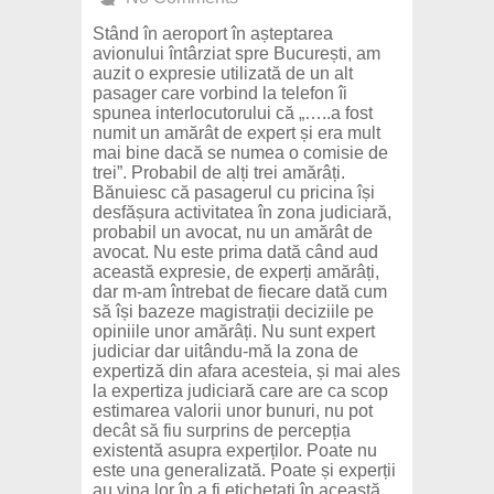
Stând în aeroport în așteptarea
avionului întârziat spre București, am
auzit o expresie utilizată de un alt
pasager care vorbind la telefon îi
spunea interlocutorului că „…..a fost
numit un amărât de expert și era mult
mai bine dacă se numea o comisie de
trei”. Probabil de alți trei amărâți.
Bănuiesc că pasagerul cu pricina își
desfășura activitatea în zona judiciară,
probabil un avocat, nu un amărât de
avocat. Nu este prima dată când aud
această expresie, de experți amărâți,
dar m-am întrebat de fiecare dată cum
să își bazeze magistrații deciziile pe
opiniile unor amărâți. Nu sunt expert
judiciar dar uitându-mă la zona de
expertiză din afara acesteia, și mai ales
la expertiza judiciară care are ca scop
estimarea valorii unor bunuri, nu pot
decât să fiu surprins de percepția
existentă asupra experților. Poate nu
este una generalizată. Poate și experții
au vina lor în a fi etichetați în această