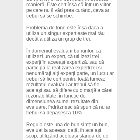
manieră. Este cert însă că într-un viitor,
pe care nu îl văd prea curând, ceva ar
trebui să se schimbe.
Problema de fond este însă dacă a
utiliza un singur expert este mai rău
decât a utiliza un grup de trei.
În domeniul evaluării bunurilor, că
utilizezi un expert, că utilizezi trei
experți în aceeași expertiză, sau că
participă la realizarea expertizei și
nenumărați alți experți parte, un lucru ar
trebui să fie cert pentru toată lumea:
rezultatul evaluării ar trebui să fie
același sau să difere cu o marjă a cărei
rezonabilitate, în funcție de
dimensiunea sumei rezultate din
evaluare, îndrăznesc să spun că nu ar
trebui să depășescă 10%.
Regula este una de bun simț: un bun,
evaluat la aceeași dată, în același
scop, utilizând aceleași standarde de