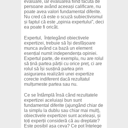
evaluare, iar evaluarea fiind făcută de
persoane având aceeași calificare, nu
poate avea valori fundamental diferite.
Nu cred că este o scuză subiectivismul
și faptul că este „opinia expertului”, deci
ea poate fi oricât.
Expertul, înțelegând obiectivele
expertizei, trebuie să își desfășoare
munca având ca bază un element
esențial numit independența opiniei.
Expertul parte, de exemplu, nu are rolul
să țină partea părții cu orice preț, ci are
rolul să își susțină partea prin
asigurarea realizării unei expertize
corecte indiferent dacă rezultatul
mulțumeste partea sau nu.
Ce se întâmplă însă când rezultatele
expertizei aceluiași bun sunt
fundamental diferite (ajungând chiar de
la simplu la dublu sau chiar mai mult),
obiectivele expertizei sunt aceleași, și
toți experții consideră că au dreptate?
Este posibil așa ceva? Ce pot înțelege