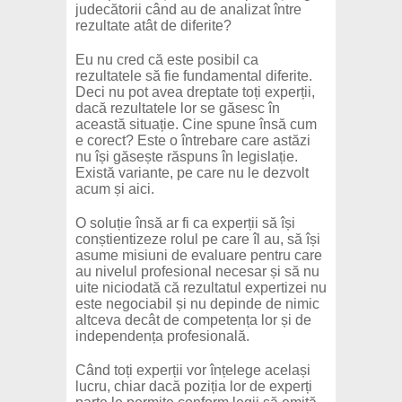
judecătorii când au de analizat între
rezultate atât de diferite?
Eu nu cred că este posibil ca
rezultatele să fie fundamental diferite.
Deci nu pot avea dreptate toți experții,
dacă rezultatele lor se găsesc în
această situație. Cine spune însă cum
e corect? Este o întrebare care astăzi
nu își găsește răspuns în legislație.
Există variante, pe care nu le dezvolt
acum și aici.
O soluție însă ar fi ca experții să își
conștientizeze rolul pe care îl au, să își
asume misiuni de evaluare pentru care
au nivelul profesional necesar și să nu
uite niciodată că rezultatul expertizei nu
este negociabil și nu depinde de nimic
altceva decât de competența lor și de
independența profesională.
Când toți experții vor înțelege același
lucru, chiar dacă poziția lor de experți