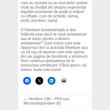
care au rezistat nu au fost deloc puține,
mulți au învățat din propria experiență
regulile economiei de piață și noțiuni
ca inflație, curs de schimb, șomaj,
profit, pierdere, samd.
O întrebare fundamentală și des
întâlnită este dacă te naști antreprenor
sau te educi pentru a deveni
antreprenor? Sunt curios care este
răspunsul dvs la această întrebare așa
că vă rog să spuneți care este opinia
dvs pe pagina de facebook a emisiunii.
Vom continua dezbaterea lor în
emisiunea următoare. Până atunci, vă
doresc toate cele bune!
←
Veridice 138 – PFA sau
Microintreprindere (6)