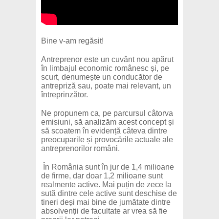
Bine v-am regăsit!
Antreprenor este un cuvânt nou apărut
în limbajul economic românesc și, pe
scurt, denumește un conducător de
antrepriză sau, poate mai relevant, un
întreprinzător.
Ne propunem ca, pe parcursul câtorva
emisiuni, să analizăm acest concept și
să scoatem în evidență câteva dintre
preocuparile și provocările actuale ale
antreprenorilor români.
În România sunt în jur de 1,4 milioane
de firme, dar doar 1,2 milioane sunt
realmente active. Mai puțin de zece la
sută dintre cele active sunt deschise de
tineri deși mai bine de jumătate dintre
absolvenții de facultate ar vrea să fie