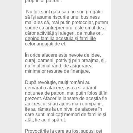
proprii lor patroni.
Nu toți sunt gata sau nu sun pregătiți
să își asume riscurile unui business
mai ales că, mai putin protocolar, putem
spune ca antreprenorul este omul de
a
căror activități și alegeri, de multe ori,
depind familia acestuia și familiile
celor angajați de el.
Î
n orice afacere este nevoie de idee,
curaj, oamenii potriviți prin preajma, și,
nu în ultimul rând, de asigurarea
minimelor resurse de finanțare.
După revoluție, mulți români au
demarat o afacere, așa a și apărut
noțiunea de patron, mai puțin folosită în
prezent. Afacerile lansate de aceștia fie
au crescut și au ajuns mari companii,
fie au rămas la un nivel de afacere în
care sunt implicați membri de familie și
atât, fie au dispărut.
Provocările la care au fost supuși cei