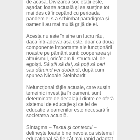
de acasă. Divizarea societății este,
așadar, foarte actuală și se susține tot
mai des că începând cu perioada
pandemiei s-a schimbat paradigma și
oamenii au mai multă grijă de ei.
Acesta nu este în sine un lucru rău,
dacă într-adevăr așa este, doar că două
componente importante ale funcționării
noastre pe pământ sunt: cooperarea și
altruismul, oricât am fi, structural, de
egoiști.
Să știi să dai, să poți să ceri
sau
dăruind vei dobândi
, după cum
spunea Nicoale Steinhardt.
Nefuncționalitățile actuale, care susțin
temeinic investiția în oameni, sunt
determinate de decalajul dintre ce oferă
sistemul de educație și ce fel de
educație a oamenilor este necesară în
societatea actuală.
Sintagma –
Textul și contextul
–
definește foarte bine nevoia ca sistemul
educațional să fie cât mai rapid adaptat