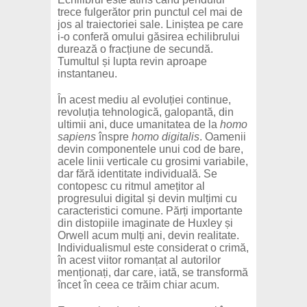
trece fulgerător prin punctul cel mai de
jos al traiectoriei sale. Liniștea pe care
i-o conferă omului găsirea echilibrului
durează o fracțiune de secundă.
Tumultul și lupta revin aproape
instantaneu.
În acest mediu al evoluției continue,
revoluția tehnologică, galopantă, din
ultimii ani, duce umanitatea de la
homo
sapiens
înspre
homo digitalis
. Oamenii
devin componentele unui cod de bare,
acele linii verticale cu grosimi variabile,
dar fără identitate individuală. Se
contopesc cu ritmul amețitor al
progresului digital și devin mulțimi cu
caracteristici comune. Părți importante
din distopiile imaginate de Huxley și
Orwell acum mulți ani, devin realitate.
Individualismul este considerat o crimă,
în acest viitor romanțat al autorilor
menționați, dar care, iată, se transformă
încet în ceea ce trăim chiar acum.