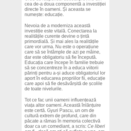
cea de-a doua componentă a investiției
directe în oameni. Și aceasta se
numește: educație.
Nevoia de a moderniza această
investiție este vitală. Conectarea la
realitățile curente devine o țintă
primordială. Și mai ales la realitățile
care vor urma. Nu este o operațiune
care să se întâmple de azi pe mâine,
dar este obligatoriu să fie începută.
Educația care începe în familie trebuie
să se concentreze în a educa viitorii
părinți pentru a-și aduce obligatoriul lor
aport în educarea propriilor fii, educație
care apoi să fie desăvârșită de școlile
de toate nivelurile.
Tot ce fac unii oameni influențează
viața altor oameni. Această înlănțuire
este certă. Gyuri Pascu, un om de
cultură extrem de profund, care din
păcate a rămas în memoria colectivă
doar ca un comediant, a scris:
Ce liberi