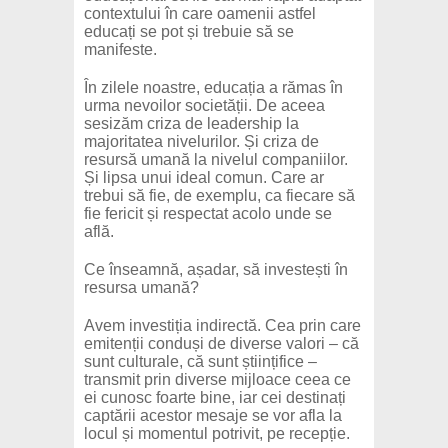
contextului în care oamenii astfel
educați se pot și trebuie să se
manifeste.
În zilele noastre, educația a rămas în
urma nevoilor societății. De aceea
sesizăm criza de leadership la
majoritatea nivelurilor. Și criza de
resursă umană la nivelul companiilor.
Și lipsa unui ideal comun. Care ar
trebui să fie, de exemplu, ca fiecare să
fie fericit și respectat acolo unde se
află.
Ce înseamnă, așadar, să investești în
resursa umană?
Avem investiția indirectă. Cea prin care
emitenții conduși de diverse valori – că
sunt culturale, că sunt științifice –
transmit prin diverse mijloace ceea ce
ei cunosc foarte bine, iar cei destinați
captării acestor mesaje se vor afla la
locul și momentul potrivit, pe recepție.