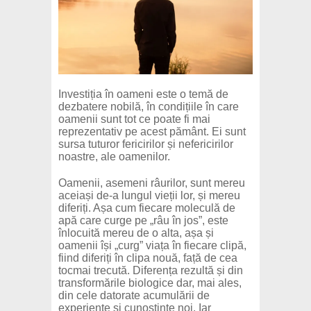
Investiția în oameni este o temă de
dezbatere nobilă, în condițiile în care
oamenii sunt tot ce poate fi mai
reprezentativ pe acest pământ. Ei sunt
sursa tuturor fericirilor și nefericirilor
noastre, ale oamenilor.
Oamenii, asemeni râurilor, sunt mereu
aceiași de-a lungul vieții lor, și mereu
diferiți. Așa cum fiecare moleculă de
apă care curge pe „râu în jos”, este
înlocuită mereu de o alta, așa și
oamenii își „curg” viața în fiecare clipă,
fiind diferiți în clipa nouă, față de cea
tocmai trecută. Diferența rezultă și din
transformările biologice dar, mai ales,
din cele datorate acumulării de
experiențe și cunoștințe noi. Iar