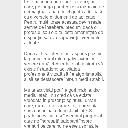
Este perioada prin care trecem și în
care, pe lângă pandemie și războaie de
neimaginat, apare inteligența artificială
cu diversele ei domenii de aplicație.
Pentru mulți, toate acestea devin reale
semne de întrebare, precum: dacă o
profesie, sau o alta, este amenințată de
dispariție sau va supraviețui vremurilor
actuale.
Dacă ar fi să oferim un răspuns pozitiv
la primul enunț interogativ, avem în
vedere două elementele, obligatoriu să
existe în tandem: activitatea
profesională vizată să fie algoritmabilă
și să se desfășoare într-un mediu stabil.
Multe activități pot fi algoritmabile, dar
mediul stabil nu cred că va exista
vreodată în prezența spiritului uman,
care, după cum spuneam, reprezintă
sursa principala de instabilitate. Și
poate acest lucru a însemnat progresul,
care ne îndreaptă galopant înspre
vremuri pe care nu ne este ușor să le