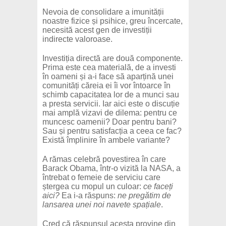
Nevoia de consolidare a imunității
noastre fizice și psihice, greu încercate,
necesită acest gen de investiții
indirecte valoroase.
Investiția directă are două componente.
Prima este cea materială, de a investi
în oameni și a-i face să aparțină unei
comunități căreia ei îi vor întoarce în
schimb capacitatea lor de a munci sau
a presta servicii. Iar aici este o discuție
mai amplă vizavi de dilema: pentru ce
muncesc oamenii? Doar pentru bani?
Sau și pentru satisfacția a ceea ce fac?
Există împlinire în ambele variante?
A rămas celebră povestirea în care
Barack Obama, într-o vizită la NASA, a
întrebat o femeie de serviciu care
ștergea cu mopul un culoar:
ce faceți
aici?
Ea i-a răspuns:
ne pregătim de
lansarea unei noi navete spațiale
.
Cred că răspunsul acesta provine din