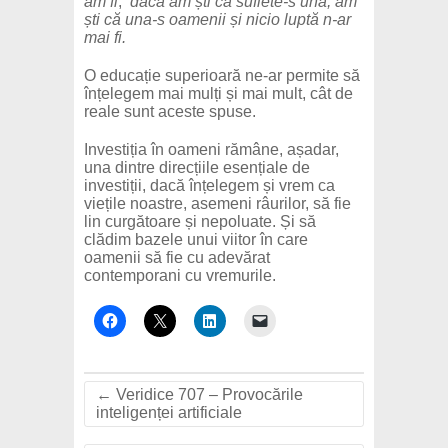
am fi
,
dacă am ști că suflete-s una, am
ști că una-s oamenii și nicio luptă n-ar
mai fi.
O educație superioară ne-ar permite să
înțelegem mai mulți și mai mult, cât de
reale sunt aceste spuse.
Investiția în oameni rămâne, așadar,
una dintre direcțiile esențiale de
investiții, dacă înțelegem și vrem ca
viețile noastre, asemeni râurilor, să fie
lin curgătoare și nepoluate. Și să
clădim bazele unui viitor în care
oamenii să fie cu adevărat
contemporani cu vremurile.
←
Veridice 707 – Provocările
inteligenței artificiale