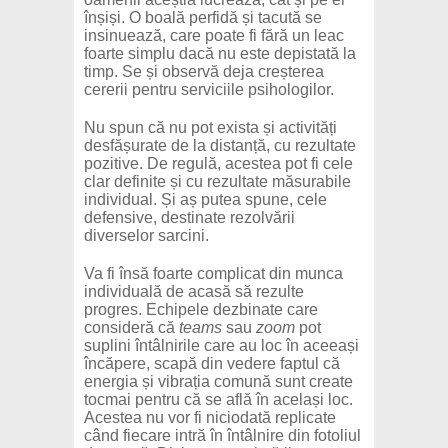
înșiși. O boală perfidă și tacută se
insinuează, care poate fi fără un leac
foarte simplu dacă nu este depistată la
timp. Se și observă deja creșterea
cererii pentru serviciile psihologilor.
Nu spun că nu pot exista și activități
desfășurate de la distanță, cu rezultate
pozitive. De regulă, acestea pot fi cele
clar definite și cu rezultate măsurabile
individual. Și aș putea spune, cele
defensive, destinate rezolvării
diverselor sarcini.
Va fi însă foarte complicat din munca
individuală de acasă să rezulte
progres. Echipele dezbinate care
consideră că
teams
sau
zoom
pot
suplini întâlnirile care au loc în aceeași
încăpere, scapă din vedere faptul că
energia și vibrația comună sunt create
tocmai pentru că se află în același loc.
Acestea nu vor fi niciodată replicate
când fiecare intră în întâlnire din fotoliul