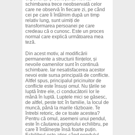
schimbarea trece neobservată celor
care ne observă în fiecare zi, pe când
cei pe care îi întâlnim după un timp
relativ lung, sunt uimiți de
transformarea persoanei pe care
credeau că o cunosc. Este un proces
normal care explică următoarea mea
teză.
Din acest motiv, al modificării
permanente a structurii ființelor, și
nevoile oamenilor sunt în continuă
schimbare. Iar nesatisfacerea acestor
nevoi este sursa principală de conflicte.
Altfel spus, principalul pricinuitor de
conflicte este însuși omul. Nu țările se
luptă între ele, ci conducătorii lor le
mână în luptă. Luptele mici se găsesc,
de altfel, peste tot: în familie, la locul de
muncă, până la marile războaie. Te
întrebi retoric, de ce toate acestea?
Pentru că omul, asemeni unui pendul,
este în căutarea propriului echilibru, pe
care îl întâlnește însă foarte puțin.
Echilibrul este atins când pendulul