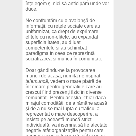
înțelegem și nici să anticipăm unde vor
duce.
Ne confruntăm cu o avalanșă de
informații, cu rețele sociale care au
uniformizat, ca drept de exprimare,
elitele cu non-elitele, au expandat
superficialitatea, au diluat
competențele și au schimbat
paradigma în ceea ce reprezintă
socializarea și munca în comunități.
Doar gândindu-ne la provocarea
muncii de acasă, numită neinspirat
telemuncă
, vedem o mare piatră de
încercare pentru generațiile care au
crescut fiind prezenți fizic în diverse
comunități. Pentru aceștia, chiar dacă
mirajul comodității de a rămâne acasă
și de a nu se mai lupta cu traficul a
reprezentat o mare descoperire, a
insista pe această muncă strict
individuală, va însemna să fie afectate
negativ atât organizațiile pentru care
oamenii aceștia lucrează, cât și pe ei