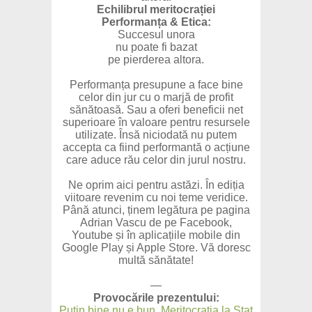
Echilibrul meritocrației
Performanța & Etica:
Succesul unora
nu poate fi bazat
pe pierderea altora.
Performanța presupune a face bine
celor din jur cu o marjă de profit
sănătoasă. Sau a oferi beneficii net
superioare în valoare pentru resursele
utilizate. Însă niciodată nu putem
accepta ca fiind performantă o acțiune
care aduce rău celor din jurul nostru.
Ne oprim aici pentru astăzi. În ediția
viitoare revenim cu noi teme veridice.
Până atunci, ținem legătura pe pagina
Adrian Vascu de pe Facebook,
Youtube și în aplicațiile mobile din
Google Play și Apple Store. Vă doresc
multă sănătate!
—
Provocările prezentului:
Puțin bine nu e bun. Meritocrația la Stat