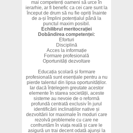
mai competenți oameni să urce în
ierarhie, ar fi benefic ca cei care sunt la
început de drum să nu fie opriți înainte
de a-și împlini potențialul până la
punctul maxim posibil.
Echilibrul meritocrației
Dobândirea competenței:
Eforturi
Disciplină
Acces la informație
Formare profesională
Oportunități dezvoltare
Educația școlară și formare
profesională sunt esențiale pentru a nu
pierde talentul din lipsa oportunităților.
Iar dacă înțelegem greutate acestor
elemente în starea societății, aceste
sisteme au nevoie de o reformă
profundă centrată exclusiv în jurul
identificării inclinațiilor native și
dezvoltării lor maximale în moduri care
rezolvă problemele cu care ne
confruntăm în viața reală și care le
asigură un trai decent odată ajunși la