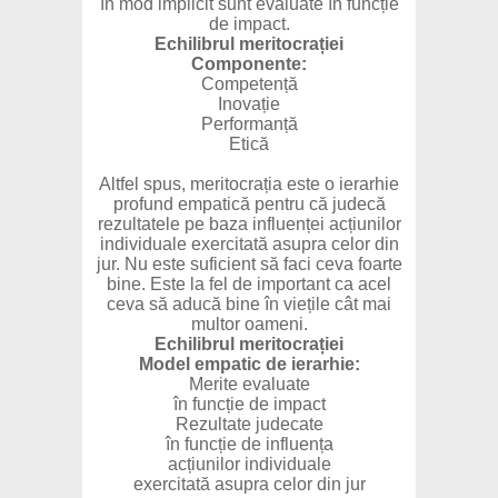
în mod implicit sunt evaluate în funcție
de impact.
Echilibrul meritocrației
Componente:
Competență
Inovație
Performanță
Etică
Altfel spus, meritocrația este o ierarhie
profund empatică pentru că judecă
rezultatele pe baza influenței acțiunilor
individuale exercitată asupra celor din
jur. Nu este suficient să faci ceva foarte
bine. Este la fel de important ca acel
ceva să aducă bine în viețile cât mai
multor oameni.
Echilibrul meritocrației
Model empatic de ierarhie:
Merite evaluate
în funcție de impact
Rezultate judecate
în funcție de influența
acțiunilor individuale
exercitată asupra celor din jur