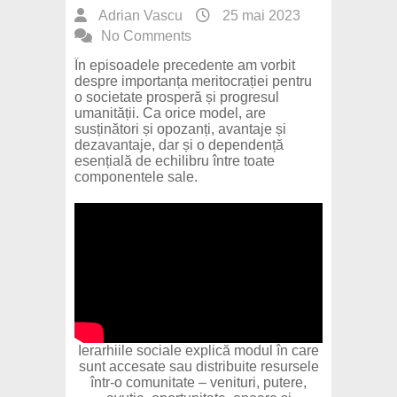
Adrian Vascu
25 mai 2023
No Comments
În episoadele precedente am vorbit
despre importanța meritocrației pentru
o societate prosperă și progresul
umanității. Ca orice model, are
susținători și opozanți, avantaje și
dezavantaje, dar și o dependență
esențială de echilibru între toate
componentele sale.
Ierarhiile sociale explică modul în care
sunt accesate sau distribuite resursele
într-o comunitate – venituri, putere,