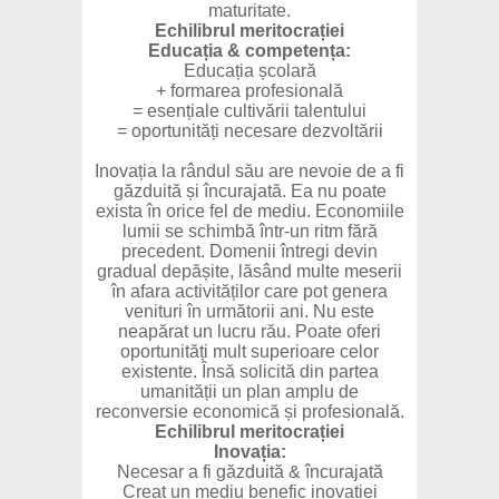
maturitate.
Echilibrul meritocrației
Educația & competența:
Educația școlară
+ formarea profesională
= esențiale cultivării talentului
= oportunități necesare dezvoltării
Inovația la rândul său are nevoie de a fi
găzduită și încurajată. Ea nu poate
exista în orice fel de mediu. Economiile
lumii se schimbă într-un ritm fără
precedent. Domenii întregi devin
gradual depășite, lăsând multe meserii
în afara activităților care pot genera
venituri în următorii ani. Nu este
neapărat un lucru rău. Poate oferi
oportunități mult superioare celor
existente. Însă solicită din partea
umanității un plan amplu de
reconversie economică și profesională.
Echilibrul meritocrației
Inovația:
Necesar a fi găzduită & încurajată
Creat un mediu benefic inovației