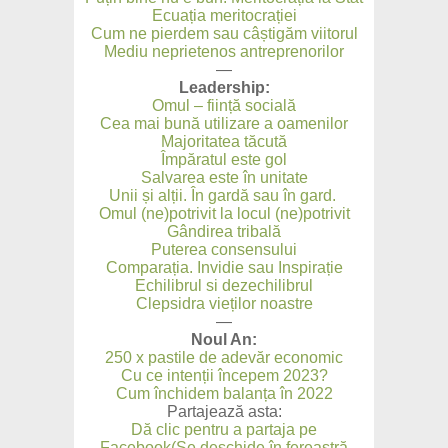
Ecuația meritocrației
Cum ne pierdem sau câștigăm viitorul
Mediu neprietenos antreprenorilor
—
Leadership:
Omul – ființă socială
Cea mai bună utilizare a oamenilor
Majoritatea tăcută
Împăratul este gol
Salvarea este în unitate
Unii și alții. În gardă sau în gard.
Omul (ne)potrivit la locul (ne)potrivit
Gândirea tribală
Puterea consensului
Comparația. Invidie sau Inspirație
Echilibrul si dezechilibrul
Clepsidra vieților noastre
—
Noul An:
250 x pastile de adevăr economic
Cu ce intenții începem 2023?
Cum închidem balanța în 2022
Partajează asta:
Dă clic pentru a partaja pe
Facebook(Se deschide în fereastră