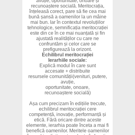
avuție, oportunitate, onoare și
recunoaștere socială. Meritocrația,
înțeleasă corect, pare să fie cea mai
bună șansă a oamenilor la un mâine
mai bun. Iar în contextul revoluțiilor
tehnologice, semnificația meritocrației
este din ce în ce mai nuanțată și fin
ajustată realităților cu care ne
confruntăm și celor care se
prefigurează la orizont.
Echilibrul meritocrației
Ierarhiile sociale:
Explică modul în care sunt
accesate + distribuite
resursele comunității(venituri, putere,
avuție,
oportunitate, onoare,
recunoaștere socială)
Așa cum precizam în edițiile trecute,
echilibrul meritocrației cere
competență, inovație, performanță și
etică. Fără oricare dintre aceste
elemente, ierarhia poate înceta a mai fi
benefică oamenilor. Meritele oamenilor