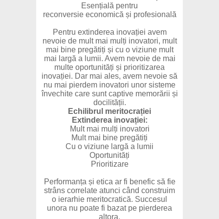
Esențială pentru
reconversie economică și profesională
Pentru extinderea inovației avem
nevoie de mult mai mulți inovatori, mult
mai bine pregătiți și cu o viziune mult
mai largă a lumii. Avem nevoie de mai
multe oportunități și prioritizarea
inovației. Dar mai ales, avem nevoie să
nu mai pierdem inovatori unor sisteme
învechite care sunt captive memorării și
docilității.
Echilibrul meritocrației
Extinderea inovației:
Mult mai mulți inovatori
Mult mai bine pregătiți
Cu o viziune largă a lumii
Oportunități
Prioritizare
Performanța și etica ar fi benefic să fie
strâns correlate atunci când construim
o ierarhie meritocratică. Succesul
unora nu poate fi bazat pe pierderea
altora.