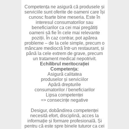
Competența ne asigură că produsele și
serviciile sunt oferite de oameni care își
cunosc foarte bine meseria. Este în
interesul consumatorilor sau
beneficiarilor ca cei mai pregătiți
oameni să fie în cele mai relevante
poziții. În caz contrar, pot apărea
probleme – de la cele simple, precum o
mâncare mediocră într-un restaurant, și
până la cele extrem de grave, precum
un tratament medical nepotrivit.
Echilibrul meritocrației
Competența:
Asigură calitatea
produselor și serviciilor
Apără drepturile
consumatorilor / beneficiarilor
Lipsa competenței
=> consecințe negative
Desigur, dobândirea competenței
necesită efort, disciplină, acces la
informație și formare profesională. Și
pentru că este spre binele tuturor ca cei