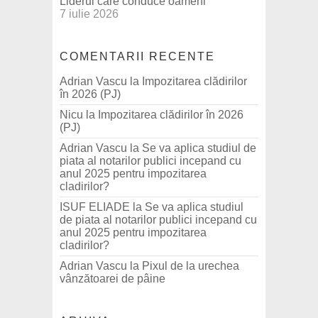
Liderul care conduce oameni
7 iulie 2026
COMENTARII RECENTE
Adrian Vascu
la
Impozitarea clădirilor
în 2026 (PJ)
Nicu
la
Impozitarea clădirilor în 2026
(PJ)
Adrian Vascu
la
Se va aplica studiul de
piata al notarilor publici incepand cu
anul 2025 pentru impozitarea
cladirilor?
ISUF ELIADE
la
Se va aplica studiul
de piata al notarilor publici incepand cu
anul 2025 pentru impozitarea
cladirilor?
Adrian Vascu
la
Pixul de la urechea
vânzătoarei de pâine