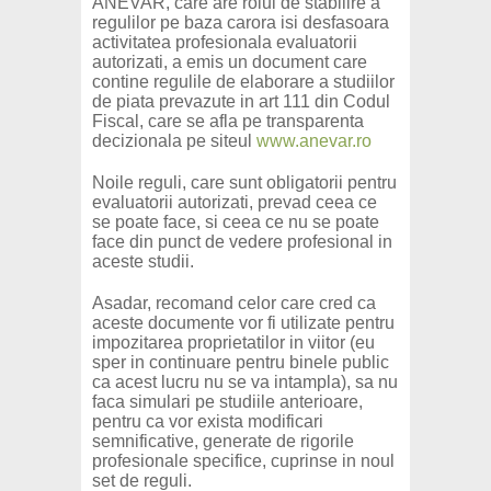
ANEVAR, care are rolul de stabilire a
regulilor pe baza carora isi desfasoara
activitatea profesionala evaluatorii
autorizati, a emis un document care
contine regulile de elaborare a studiilor
de piata prevazute in art 111 din Codul
Fiscal, care se afla pe transparenta
decizionala pe siteul
www.anevar.ro
Noile reguli, care sunt obligatorii pentru
evaluatorii autorizati, prevad ceea ce
se poate face, si ceea ce nu se poate
face din punct de vedere profesional in
aceste studii.
Asadar, recomand celor care cred ca
aceste documente vor fi utilizate pentru
impozitarea proprietatilor in viitor (eu
sper in continuare pentru binele public
ca acest lucru nu se va intampla), sa nu
faca simulari pe studiile anterioare,
pentru ca vor exista modificari
semnificative, generate de rigorile
profesionale specifice, cuprinse in noul
set de reguli.