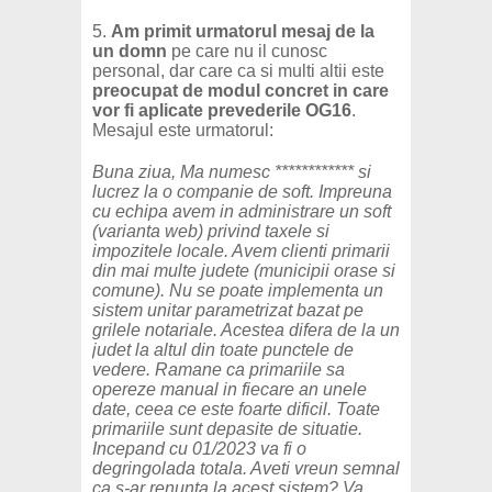
5.
Am primit urmatorul mesaj de la
un domn
pe care nu il cunosc
personal, dar care ca si multi altii este
preocupat de modul concret in care
vor fi aplicate prevederile OG16
.
Mesajul este urmatorul:
Buna ziua, Ma numesc
************ si
lucrez la o companie de soft. Impreuna
cu echipa avem in administrare un soft
(varianta web) privind taxele si
impozitele locale. Avem clienti primarii
din mai multe judete (municipii orase si
comune). Nu se poate implementa un
sistem unitar parametrizat bazat pe
grilele notariale. Acestea difera de la un
judet la altul din toate punctele de
vedere. Ramane ca primariile sa
opereze manual in fiecare an unele
date, ceea ce este foarte dificil. Toate
primariile sunt depasite de situatie.
Incepand cu 01/2023 va fi o
degringolada totala. Aveti vreun semnal
ca s-ar renunta la acest sistem? Va