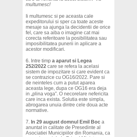
multumesc!
Ii multumesc si pe aceasta cale
expeditorului si sper ca toate aceste
mesaje sa ajunga la decidentii de orice
fel, care sa aiba o imagine cat mai
corecta referitoare la posibilitatea sau
imposibilitatea punerii in aplicare a
acestor modificari.
6. Intre timp
a aparut si
Legea
252/2022
care se refera la acelasi
sistem de impozitare si care evident ca
se contrazice cu OG16/2022. Pare si
de neinteles cum a putut aparea
aceasta lege, dupa ce OG16 era deja
in „plina voga”. O necorelare nefericita
care inca exista. Solutia este simpla,
abrogarea unuia dintre cele doua acte
normative.
7.
In 29 august domnul Emil Boc
a
anuntat in calitate de Presedinte al
Asociatiei Municipiilor din Romania, ca