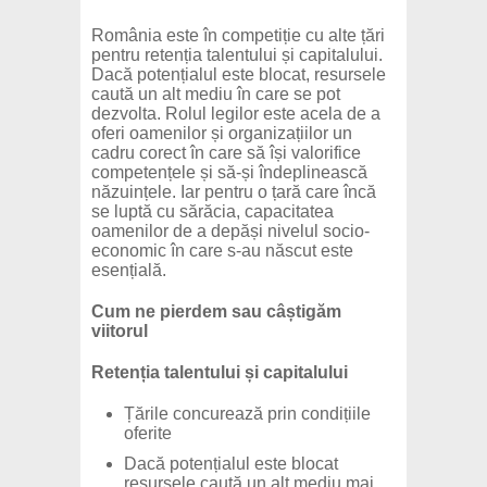
România este în competiție cu alte țări
pentru retenția talentului și capitalului.
Dacă potențialul este blocat, resursele
caută un alt mediu în care se pot
dezvolta. Rolul legilor este acela de a
oferi oamenilor și organizațiilor un
cadru corect în care să își valorifice
competențele și să-și îndeplinească
năzuințele. Iar pentru o țară care încă
se luptă cu sărăcia, capacitatea
oamenilor de a depăși nivelul socio-
economic în care s-au născut este
esențială.
Cum ne pierdem sau câștigăm
viitorul
Retenția talentului și capitalului
Țările concurează prin condițiile
oferite
Dacă potențialul este blocat
resursele caută un alt mediu mai