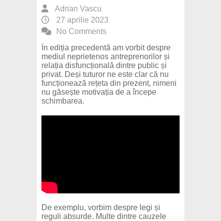
Adrian Vascu
27 aprilie 2023
No Comments
În ediția precedentă am vorbit despre
mediul neprietenos antreprenorilor și
relația disfuncțională dintre public și
privat. Deși tuturor ne este clar că nu
funcționează rețeta din prezent, nimeni
nu găsește motivația de a începe
schimbarea.
De exemplu, vorbim despre legi și
reguli absurde. Multe dintre cauzele