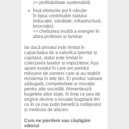
=> profitabilitate sustenabilă
Însă eforturile pot fi năruite
în lipsa contribuției statului
(educație, sănătate, infrastructură,
birocrație)
=> cheltuirea inutilă a energiei în
afara profesiei și familiei
Iar dacă privatul este limitat în
capacitatea de a valorifca talentul și
capitalul, statul este limitat în
colectarea taxelor și impozitelor. Așa
apare exodul în care am pierdut
milioane de oameni care și-au stabilit
rezidența în alte țări. Ei produc valoare
adăugată, competivitate și inovație
pentru alte societăți. Alimentează
bugetele altor state, în timp ce țara de
origine devine o ecuație bugetară din
ce în ce mai puțin benefică cetățenilor
și mediului de afaceri.
Cum ne pierdem sau câștigăm
viitorul