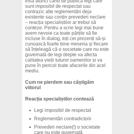
Însă atunci când se publică legi care
sunt imposibil de respectat sau
contrazic alte reglementări deja
existente sau conțin prevederi neclare
– reacția specialiștilor ar trebui să
conteze. Pentru a scrie legi mai bune
avem nevoie ca toate părțile să fie
incluse în dialog, toți cei prezenți să-și
cunoască foarte bine meseria și fiecare
să înțeleagă că o societate care nu este
guvernată de legi drepte va afecta
calitatea vieții tuturor oamenilor și va
pune în pericol toate afacerile din acel
mediu.
Cum ne pierdem sau câștigăm
viitorul
Reacția specialiștilor contează
Legi imposibil de respectat
Reglementări contradictorii
Prevederi neclare(!) o societate
care nu este guvernată