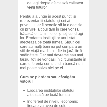
de legi drepte afectează calitatea
vieții tuturor
Pentru a ajunge în acest punct, și
reprezentanții statului și cei ai
privatului, ar fi benefic să ia o decizie
cu privire la tipul țării în care vor să
trăiască ei, familiile lor și toți cei dragi
lor. Erodarea instituțiilor unui stat
afectează pe toată lumea. Sigur, cei
care au mulți bani își pot cumpăra un
stil de viață mai bun – fie în țară, fie în
străinătate. Dar mai devreme sau mai
târziu, toți se vor găsi în circumstanțe în
care diferența contului din bancă nu-i
mai poate salva nici pe ei.
Cum ne pierdem sau câștigăm
viitorul
Erodarea instituțiilor statului
afectează pe toată lumea
Indiferent de nivelul economic
fiecare va avea de suferit