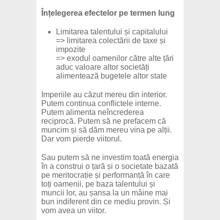
Înțelegerea efectelor pe termen lung
Limitarea talentului și capitalului
=> limitarea colectării de taxe și
impozite
=> exodul oamenilor către alte țări
aduc valoare altor societăți
alimentează bugetele altor state
Imperiile au căzut mereu din interior.
Putem continua conflictele interne.
Putem alimenta neîncrederea
reciprocă. Putem să ne prefacem că
muncim și să dăm mereu vina pe alții.
Dar vom pierde viitorul.
Sau putem să ne investim toată energia
în a construi o țară și o societate bazată
pe meritocrație și performanță în care
toți oamenii, pe baza talentului și
muncii lor, au șansa la un mâine mai
bun indiferent din ce mediu provin. Și
vom avea un viitor.