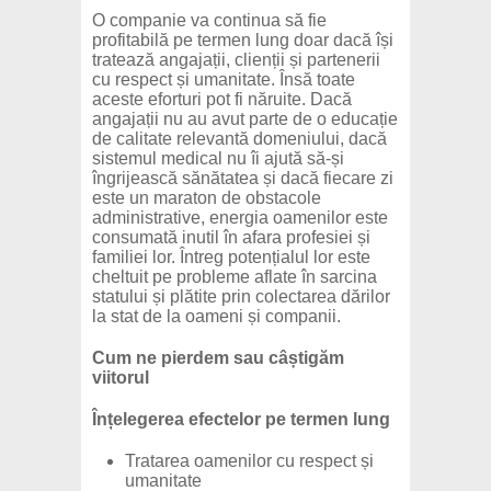
O companie va continua să fie
profitabilă pe termen lung doar dacă își
tratează angajații, clienții și partenerii
cu respect și umanitate. Însă toate
aceste eforturi pot fi năruite. Dacă
angajații nu au avut parte de o educație
de calitate relevantă domeniului, dacă
sistemul medical nu îi ajută să-și
îngrijească sănătatea și dacă fiecare zi
este un maraton de obstacole
administrative, energia oamenilor este
consumată inutil în afara profesiei și
familiei lor. Întreg potențialul lor este
cheltuit pe probleme aflate în sarcina
statului și plătite prin colectarea dărilor
la stat de la oameni și companii.
Cum ne pierdem sau câștigăm
viitorul
Înțelegerea efectelor pe termen lung
Tratarea oamenilor cu respect și
umanitate