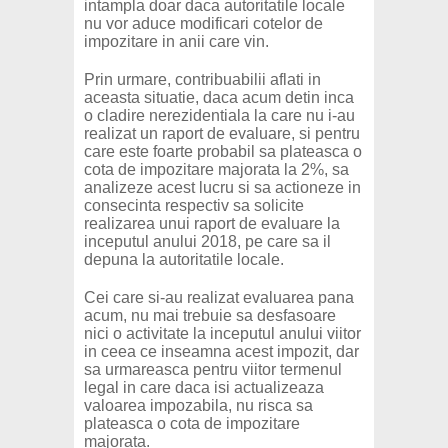
intampla doar daca autoritatile locale
nu vor aduce modificari cotelor de
impozitare in anii care vin.
Prin urmare, contribuabilii aflati in
aceasta situatie, daca acum detin inca
o cladire nerezidentiala la care nu i-au
realizat un raport de evaluare, si pentru
care este foarte probabil sa plateasca o
cota de impozitare majorata la 2%, sa
analizeze acest lucru si sa actioneze in
consecinta respectiv sa solicite
realizarea unui raport de evaluare la
inceputul anului 2018, pe care sa il
depuna la autoritatile locale.
Cei care si-au realizat evaluarea pana
acum, nu mai trebuie sa desfasoare
nici o activitate la inceputul anului viitor
in ceea ce inseamna acest impozit, dar
sa urmareasca pentru viitor termenul
legal in care daca isi actualizeaza
valoarea impozabila, nu risca sa
plateasca o cota de impozitare
majorata.